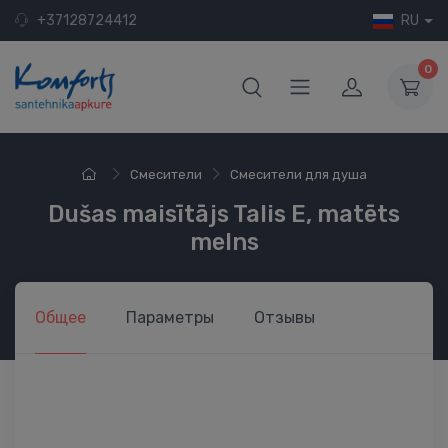
+37128724412
RU
0
Смесители
Смесители для душа
Dušas maisītājs Talis E, matēts
melns
Общее
Параметры
Отзывы