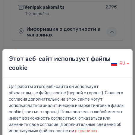
2.99€
Venipak pakomāts
1-2 день/-и
Информация о доступности в
магазинах
Предложение доступно, пока товар в наличии!
Продукт может быть снят со стенда и может не
Этот веб-сайт использует файлы
содержать оригинальную упаковку!
RU
cookie
Поделиться:
Twitter
Facebook
Для работы этого веб-сайта он использует
обязательные файлы cookie (первой стороны). С вашего
согласия дополнительно на этом сайте могут
использоваться аналитические и маркетинговые файлы
cookie (третьи стороны). Пользователь в любой момент
Описание товара
имеет возможность согласиться, отказаться или
изменить свое согласие. Дополнительные сведения об
dušas maisītājs Talis E, matēts melns
используемых файлах cookie см
в правилах