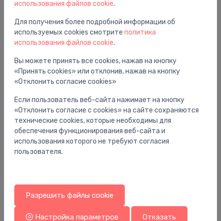
использования файлов cookie
.
Для получения более подробной информации об
используемых cookies смотрите
политика
использования файлов cookie
.
Вам также может понравиться
Вы можете принять все cookies, нажав на кнопку
«Принять cookies» или отклонив, нажав на кнопку
«Отклонить согласие cookies»
Если пользователь веб-сайта нажимает на кнопку
«Отклонить согласие с cookies» на сайте сохраняются
технические cookies, которые необходимы для
обеспечения функционирования веб-сайта и
использования которого не требуют согласия
пользователя.
Разрешить файлы cookie
Смесители для душа
См
dušas maisītājs Talis E, matēts balts
du
Настройка параметров
Отказать