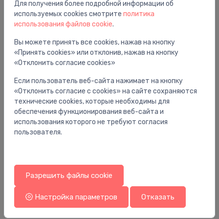
Для получения более подробной информации об
Вам также может понравиться
используемых cookies смотрите
политика
использования файлов cookie
.
Вы можете принять все cookies, нажав на кнопку
«Принять cookies» или отклонив, нажав на кнопку
«Отклонить согласие cookies»
Если пользователь веб-сайта нажимает на кнопку
«Отклонить согласие с cookies» на сайте сохраняются
технические cookies, которые необходимы для
обеспечения функционирования веб-сайта и
использования которого не требуют согласия
пользователя.
Держатели для душа
Де
dušas stienis Unica S Puro, 650 mm, ar dušas
ro
Разрешить файлы cookie
vadu Isiflex 1600 mm, brushed bronze
41
329.00 €
Настройка параметров
Отказать