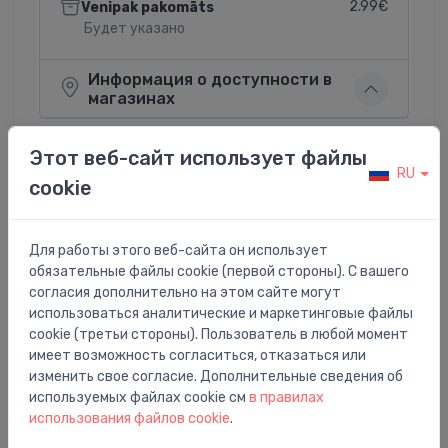
2.99€
Venipak pakomāts
Будет указано
Информация о доступности в
магазинах
Этот веб-сайт использует файлы
RU
cookie
Поделиться:
Twitter
Facebook
Для работы этого веб-сайта он использует
обязательные файлы cookie (первой стороны). С вашего
согласия дополнительно на этом сайте могут
Описание товара
использоваться аналитические и маркетинговые файлы
cookie (третьи стороны). Пользователь в любой момент
имеет возможность согласиться, отказаться или
rokas dušas turētājs Porter`S, polished gold optic
изменить свое согласие. Дополнительные сведения об
используемых файлах cookie см
в правилах
использования файлов cookie
.