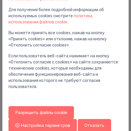
Для получения более подробной информации об
используемых cookies смотрите
политика
Вам также может понравиться
использования файлов cookie
.
Вы можете принять все cookies, нажав на кнопку
«Принять cookies» или отклонив, нажав на кнопку
«Отклонить согласие cookies»
Если пользователь веб-сайта нажимает на кнопку
«Отклонить согласие с cookies» на сайте сохраняются
технические cookies, которые необходимы для
обеспечения функционирования веб-сайта и
использования которого не требуют согласия
пользователя.
Разрешить файлы cookie
Комплектующие
Ко
sBox zemapmetuma daļa 3 caurumu vannas
pl
maisītājam
8
Настройка параметров
Отказать