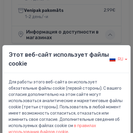
2.99€
Venipak pakomāts
1-2 день/-и
Информация о доступности в
магазинах
Этот веб-сайт использует файлы
RU
cookie
Поделиться:
Twitter
Facebook
Для работы этого веб-сайта он использует
обязательные файлы cookie (первой стороны). С вашего
согласия дополнительно на этом сайте могут
Описание товара
использоваться аналитические и маркетинговые файлы
cookie (третьи стороны). Пользователь в любой момент
имеет возможность согласиться, отказаться или
montāžas komplekts 4 caurumu vannas maisītājam no
изменить свое согласие. Дополнительные сведения об
virsmas, bez kastes
используемых файлах cookie см
в правилах
использования файлов cookie
.