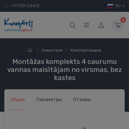
+37128724412
RU
0
Смесители
Комплектующие
Montāžas komplekts 4 caurumu
vannas maisītājam no virsmas, bez
kastes
Общее
Параметры
Отзывы