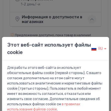
1-2 день/-и
Информация о доступности в
магазинах
Предложение доступно, пока товар в наличии!
Продукт может быть снят со стенда и может не
Этот веб-сайт использует файлы
содержать оригинальную упаковку!
RU
cookie
Поделиться:
Twitter
Facebook
Для работы этого веб-сайта он использует
обязательные файлы cookie (первой стороны). С вашего
согласия дополнительно на этом сайте могут
использоваться аналитические и маркетинговые файлы
Описание товара
cookie (третьи стороны). Пользователь в любой момент
имеет возможность согласиться, отказаться или
изменить свое согласие. Дополнительные сведения об
Hansgrohe iВox, универсальный
используемых файлах cookie см
в правилах
использования файлов cookie
.