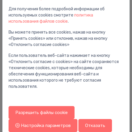
Для получения более подробной информации об
используемых cookies смотрите
политика
Вам также может понравиться
использования файлов cookie
.
Вы можете принять все cookies, нажав на кнопку
«Принять cookies» или отклонив, нажав на кнопку
«Отклонить согласие cookies»
Если пользователь веб-сайта нажимает на кнопку
«Отклонить согласие с cookies» на сайте сохраняются
технические cookies, которые необходимы для
обеспечения функционирования веб-сайта и
использования которого не требуют согласия
пользователя.
Разрешить файлы cookie
Комплектующие
Ко
iebūvējamā zemapmetuma daļa rokas dušai
ma
Bidette ar sajauktu ūdeni
15
Настройка параметров
Отказать