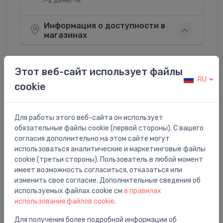
1-2 день/-и
Информация о доступности в
магазинах
Этот веб-сайт использует файлы
RU
cookie
Поделиться:
Twitter
Facebook
Для работы этого веб-сайта он использует
обязательные файлы cookie (первой стороны). С вашего
согласия дополнительно на этом сайте могут
Описание товара
использоваться аналитические и маркетинговые файлы
cookie (третьи стороны). Пользователь в любой момент
salvešu kaste Hammam, dark grey
имеет возможность согласиться, отказаться или
изменить свое согласие. Дополнительные сведения об
используемых файлах cookie см
в правилах
использования файлов cookie
.
Для получения более подробной информации об
Вам также может понравиться