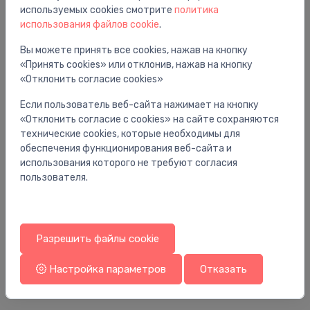
используемых cookies смотрите
политика
использования файлов cookie
.
Вы можете принять все cookies, нажав на кнопку
«Принять cookies» или отклонив, нажав на кнопку
«Отклонить согласие cookies»
Если пользователь веб-сайта нажимает на кнопку
«Отклонить согласие с cookies» на сайте сохраняются
технические cookies, которые необходимы для
обеспечения функционирования веб-сайта и
использования которого не требуют согласия
пользователя.
Боксы для салфеток
Бо
salvešu kaste Nero, alba
sa
Разрешить файлы cookie
132.00 €
4
Настройка параметров
Отказать