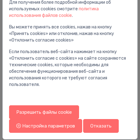
Для получения более подробной информации об
Вам также может понравиться
используемых cookies смотрите
политика
использования файлов cookie
.
Вы можете принять все cookies, нажав на кнопку
«Принять cookies» или отклонив, нажав на кнопку
«Отклонить согласие cookies»
Если пользователь веб-сайта нажимает на кнопку
«Отклонить согласие с cookies» на сайте сохраняются
технические cookies, которые необходимы для
обеспечения функционирования веб-сайта и
использования которого не требуют согласия
пользователя.
Приводы седельных клапанов
Пр
 30
AME 655 motors sēžas vārstam, 230 V, 2-
AM
Разрешить файлы cookie
6s/mm, 2000N
3
1,563.71 €
27
Настройка параметров
Отказать