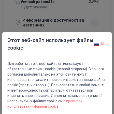
2.99€
Venipak pakomāts
Будет указано
Информация о доступности в
магазинах
Этот веб-сайт использует файлы
RU
cookie
Поделиться:
Twitter
Facebook
Для работы этого веб-сайта он использует
обязательные файлы cookie (первой стороны). С вашего
согласия дополнительно на этом сайте могут
Описание товара
использоваться аналитические и маркетинговые файлы
cookie (третьи стороны). Пользователь в любой момент
имеет возможность согласиться, отказаться или
AME 130 motors vārstiem 24V, 24 s/mm, 200N
изменить свое согласие. Дополнительные сведения об
используемых файлах cookie см
в правилах
использования файлов cookie
.