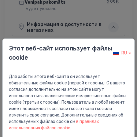
2.99€
Venipak pakomāts
Будет указано
Информация о доступности в
магазинах
Этот веб-сайт использует файлы
RU
cookie
Поделиться:
Twitter
Facebook
Для работы этого веб-сайта он использует
обязательные файлы cookie (первой стороны). С вашего
согласия дополнительно на этом сайте могут
Описание товара
использоваться аналитические и маркетинговые файлы
cookie (третьи стороны). Пользователь в любой момент
имеет возможность согласиться, отказаться или
iztece Axor Citterio E, 180 mm, no sienas, hroms
изменить свое согласие. Дополнительные сведения об
используемых файлах cookie см
в правилах
использования файлов cookie
.