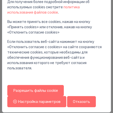
Для получения более подробной информации об
Вам также может понравиться
используемых cookies смотрите
политика
использования файлов cookie
.
Вы можете принять все cookies, нажав на кнопку
«Принять cookies» или отклонив, нажав на кнопку
«Отклонить согласие cookies»
Если пользователь веб-сайта нажимает на кнопку
«Отклонить согласие с cookies» на сайте сохраняются
технические cookies, которые необходимы для
обеспечения функционирования веб-сайта и
использования которого не требуют согласия
пользователя.
Универсальные смесители
Ун
Lokanais ūdens pievads speciāla pretkorozijas
Dr
Разрешить файлы cookie
pinumā, FM, 1/2x1/2, 30 cm
0.
3.48 €
Настройка параметров
Отказать