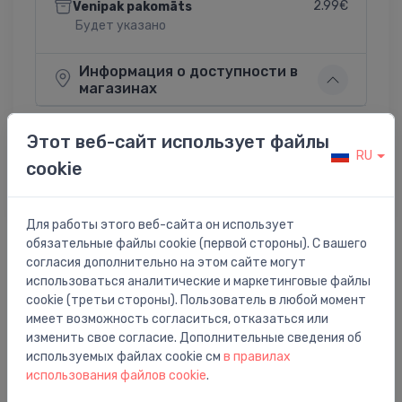
2.99€
Venipak pakomāts
Будет указано
Информация о доступности в
магазинах
Этот веб-сайт использует файлы
RU
cookie
Поделиться:
Twitter
Facebook
Для работы этого веб-сайта он использует
обязательные файлы cookie (первой стороны). С вашего
согласия дополнительно на этом сайте могут
Описание товара
использоваться аналитические и маркетинговые файлы
cookie (третьи стороны). Пользователь в любой момент
имеет возможность согласиться, отказаться или
adapters kapara caurulei 15mm, 3/4`, hroms
изменить свое согласие. Дополнительные сведения об
используемых файлах cookie см
в правилах
использования файлов cookie
.