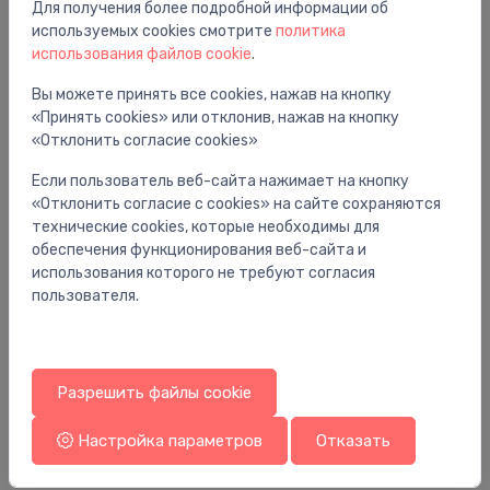
Для получения более подробной информации об
Вам также может понравиться
используемых cookies смотрите
политика
использования файлов cookie
.
Вы можете принять все cookies, нажав на кнопку
«Принять cookies» или отклонив, нажав на кнопку
«Отклонить согласие cookies»
Если пользователь веб-сайта нажимает на кнопку
«Отклонить согласие с cookies» на сайте сохраняются
технические cookies, которые необходимы для
обеспечения функционирования веб-сайта и
использования которого не требуют согласия
пользователя.
Аксессуары для радиаторных клапанов
Ак
TWA-Q termo aktuators NC, 230V, AB-QM
ад
Разрешить файлы cookie
pievienojums
х
42.96 €
6.
Настройка параметров
Отказать