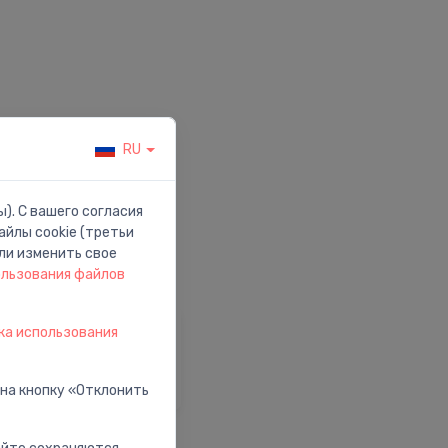
RU
). С вашего согласия
йлы cookie (третьи
ли изменить свое
ользования файлов
ка использования
омощь и Поддержка
осетить наш центр
омощи
 на кнопку «Отклонить