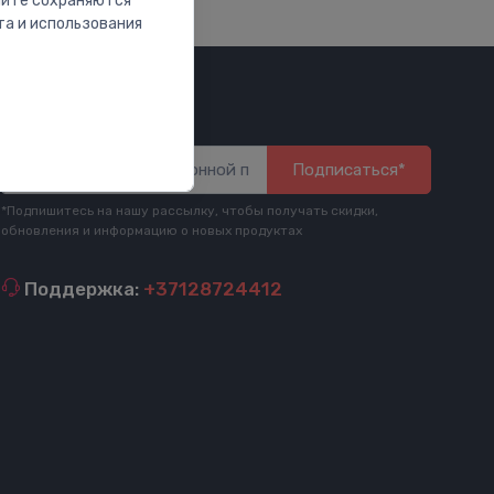
сайте сохраняются
та и использования
Будь в курсе
Подписаться*
*Подпишитесь на нашу рассылку, чтобы получать скидки,
обновления и информацию о новых продуктах
Поддержка:
+37128724412