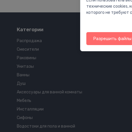
Если пользователь веб
технические cookies,
которого не требуют с
Категории
Разрешить файлы 
Распродажа
Смесители
Раковины
Унитазы
Ванны
Душ
Аксессуары для ванной комнаты
Мебель
Инсталляции
Сифоны
Водостоки для пола и ванной