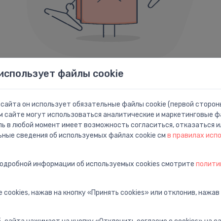
использует файлы cookie
Ошибка 404
сайта он использует обязательные файлы cookie (первой стороны
Похоже, мы не смогли найти то, что вы ищете.
м сайте могут использоваться аналитические и маркетинговые фа
ль в любой момент имеет возможность согласиться, отказаться и
Ниже приведены ссылки которые могут быть вам полезны:
ьные сведения об используемых файлах cookie см
в правилах исп
подробной информации об используемых cookies смотрите
полити
ца
Поиск
П
ную
Найти с расширенным
П
поиском
п
 cookies, нажав на кнопку «Принять cookies» или отклонив, нажав