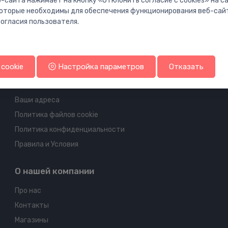
-сайта нажимает на кнопку «Отклонить согласие с cookies» на 
 которые необходимы для обеспечения функционирования веб-сай
огласия пользователя.
Информация об аккаунте и доставке
cookie
Настройка параметров
Отказать
Ваш аккаунт
Ваши заказы
Ваши адреса
Политика файлов cookie
Политика конфиденциальности
Правила и Условия
О нашей компании
Про нас
Контакты
Магазины