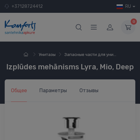
+37128724412
RU
0
Унитазы
Запасные части для уни...
Izplūdes mehānisms Lyra, Mio, Deep
Общее
Параметры
Отзывы