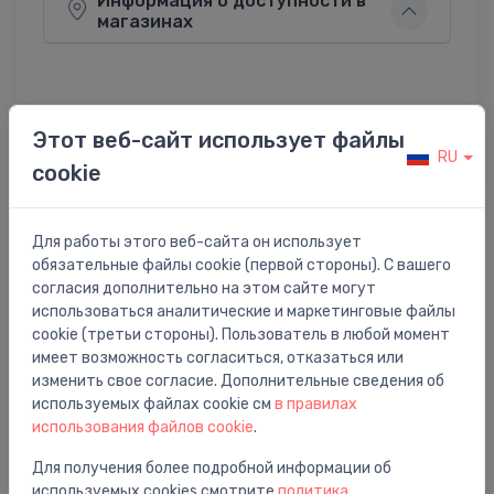
Информация о доступности в
магазинах
Этот веб-сайт использует файлы
Поделиться:
Twitter
Facebook
RU
cookie
Для работы этого веб-сайта он использует
Описание товара
обязательные файлы cookie (первой стороны). С вашего
согласия дополнительно на этом сайте могут
izplūdes mehānisms Lyra, Mio, Deep
использоваться аналитические и маркетинговые файлы
cookie (третьи стороны). Пользователь в любой момент
имеет возможность согласиться, отказаться или
изменить свое согласие. Дополнительные сведения об
используемых файлах cookie см
в правилах
использования файлов cookie
.
Вам также может понравиться
Для получения более подробной информации об
используемых cookies смотрите
политика