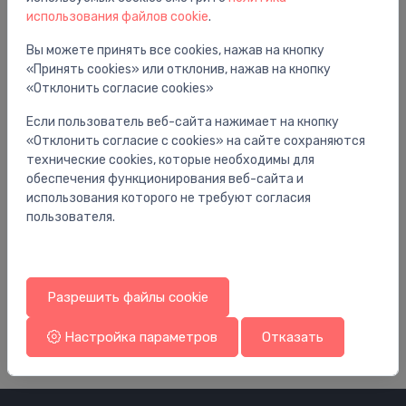
использования файлов cookie
.
Вы можете принять все cookies, нажав на кнопку
«Принять cookies» или отклонив, нажав на кнопку
«Отклонить согласие cookies»
Если пользователь веб-сайта нажимает на кнопку
«Отклонить согласие с cookies» на сайте сохраняются
технические cookies, которые необходимы для
обеспечения функционирования веб-сайта и
использования которого не требуют согласия
пользователя.
Запасные части для унитазов
За
noskalošanas mehānisms 212.tipa,
me
zemapmetuma skalojamajai kastei Sigma,
3.
Delta, UP300
Разрешить файлы cookie
34.00 €
Настройка параметров
Отказать