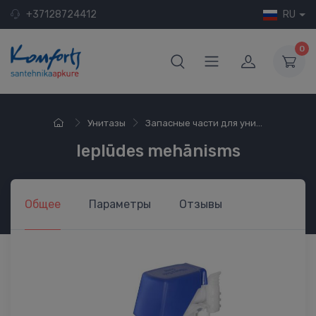
+37128724412
RU
0
Унитазы
Запасные части для уни...
Ieplūdes mehānisms
Общее
Параметры
Отзывы