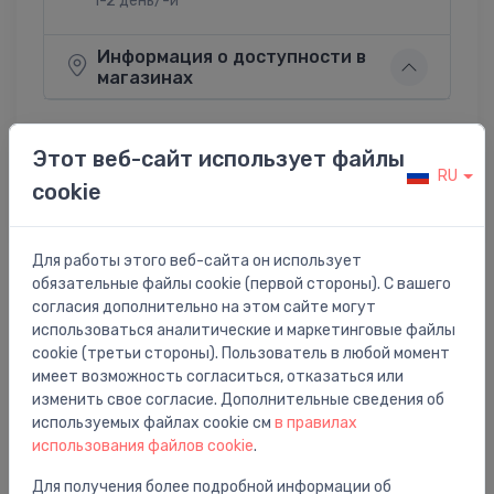
1-2 день/-и
Информация о доступности в
магазинах
Этот веб-сайт использует файлы
RU
cookie
Поделиться:
Twitter
Facebook
Для работы этого веб-сайта он использует
обязательные файлы cookie (первой стороны). С вашего
согласия дополнительно на этом сайте могут
Описание товара
использоваться аналитические и маркетинговые файлы
cookie (третьи стороны). Пользователь в любой момент
ieplūdes mehānisms
имеет возможность согласиться, отказаться или
изменить свое согласие. Дополнительные сведения об
используемых файлах cookie см
в правилах
использования файлов cookie
.
Для получения более подробной информации об
Вам также может понравиться