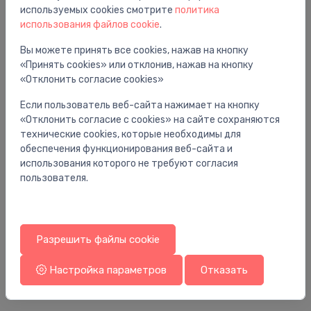
используемых cookies смотрите
политика
использования файлов cookie
.
Вы можете принять все cookies, нажав на кнопку
«Принять cookies» или отклонив, нажав на кнопку
«Отклонить согласие cookies»
Если пользователь веб-сайта нажимает на кнопку
«Отклонить согласие с cookies» на сайте сохраняются
технические cookies, которые необходимы для
обеспечения функционирования веб-сайта и
использования которого не требуют согласия
пользователя.
Запасные части для унитазов
За
membrāna ieplūdes vārstiem
me
Разрешить файлы cookie
3.00 €
28
Настройка параметров
Отказать