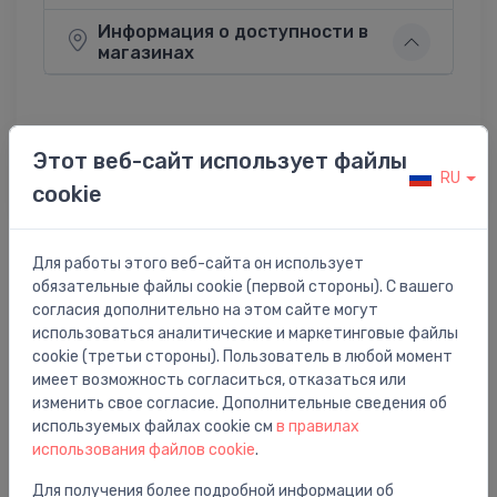
Информация о доступности в
магазинах
Этот веб-сайт использует файлы
Поделиться:
Twitter
Facebook
RU
cookie
Для работы этого веб-сайта он использует
Описание товара
обязательные файлы cookie (первой стороны). С вашего
согласия дополнительно на этом сайте могут
использоваться аналитические и маркетинговые файлы
dušas siena TCB, 900 mm, h=2000,
cookie (третьи стороны). Пользователь в любой момент
briliants/caurspīdīgs stikls
имеет возможность согласиться, отказаться или
изменить свое согласие. Дополнительные сведения об
используемых файлах cookie см
в правилах
использования файлов cookie
.
Для получения более подробной информации об