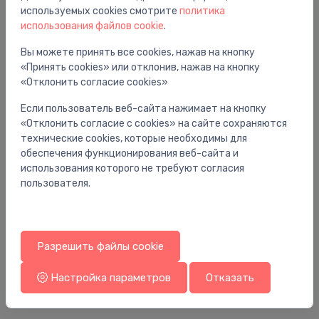
Вам также может понравиться
используемых cookies смотрите
политика
использования файлов cookie
.
Вы можете принять все cookies, нажав на кнопку
«Принять cookies» или отклонив, нажав на кнопку
«Отклонить согласие cookies»
Если пользователь веб-сайта нажимает на кнопку
«Отклонить согласие с cookies» на сайте сохраняются
технические cookies, которые необходимы для
обеспечения функционирования веб-сайта и
использования которого не требуют согласия
пользователя.
Душевые стенки
Ду
īgs
dušas siena Conforto Cor Black, 1000 mm,
du
h=2000, melns/caurspīdīgs stikls
br
Разрешить файлы cookie
393.00 €
42
Настройка параметров
Отказать