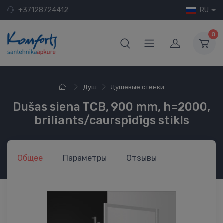
+37128724412
RU
0
Душ
Душевые стенки
Dušas siena TCB, 900 mm, h=2000,
briliants/caurspīdīgs stikls
Общее
Параметры
Отзывы