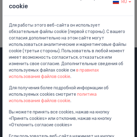
RU
cookie
Помощь и Поддержка
Посетить наш центр помощи
Для работы этого веб-сайта он использует
обязательные файлы cookie (первой стороны). С вашего
согласия дополнительно на этом сайте могут
использоваться аналитические и маркетинговые файлы
cookie (третьи стороны). Пользователь в любой момент
имеет возможность согласиться, отказаться или
изменить свое согласие. Дополнительные сведения об
Категории
используемых файлах cookie см
в правилах
использования файлов cookie
.
Распродажа
Смесители
Для получения более подробной информации об
используемых cookies смотрите
политика
Раковины
использования файлов cookie
.
Унитазы
Вы можете принять все cookies, нажав на кнопку
Ванны
«Принять cookies» или отклонив, нажав на кнопку
Душ
«Отклонить согласие cookies»
Аксессуары для ванной комнаты
Если пользователь веб-сайта нажимает на кнопку