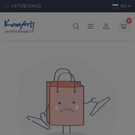
+37128724412
RU
0