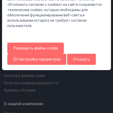
Мебель
«Отклонить согласие с cookies» на сайте сохраняются
Инсталляции
технические cookies, которые необходимы для
обеспечения функционирования веб-сайта и
Сифоны
использования которого не требуют согласия
Водостоки для пола и ванной
пользователя.
Трубопроводы и арматура
Информация об аккаунте и доставке
Разрешить файлы cookie
Ваш аккаунт
Настройка параметров
Отказать
Ваши заказы
Ваши адреса
Политика файлов cookie
Политика конфиденциальности
Правила и Условия
О нашей компании