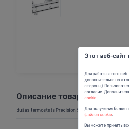
Этот веб-сайт 
Для работы этого веб-
дополнительно на это
стороны). Пользовате
согласие. Дополнител
Описание товара
cookie
.
Для получения более 
dušas termostats Precision Start, hroms
файлов cookie
.
Вы можете принять все