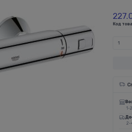
227.
Код това
С
Во
1-
До
2-