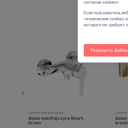
согласие cookies»
Если пользователь веб
технические cookies,
которого не требуют с
Разрешить файлы 
Смесители для душа
Смесит
ts
dušas maisītājs Lyra Smart,
dušas 
hroms
brush