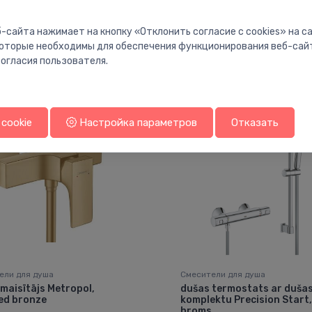
-сайта нажимает на кнопку «Отклонить согласие с cookies» на 
 которые необходимы для обеспечения функционирования веб-сай
Вам также может понравиться
огласия пользователя.
cookie
Настройка параметров
Отказать
ели для душа
Смесители для душа
maisītājs Metropol,
dušas termostats ar duša
ed bronze
komplektu Precision Start,
hroms