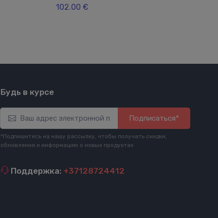
102.00 €
mel
405
Будь в курсе
Подписаться*
*Подпишитесь на нашу рассылку, чтобы получать скидки,
обновления и информацию о новых продуктах
Поддержка:
+37128724412