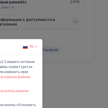
2.99€
nipak pakomāts
2 день/-и
нформация о доступности в
агазинах
RU
ься:
Twitter
Facebook
). С вашего согласия
йлы cookie (третьи
ли изменить свое
ользования файлов
ка использования
 на кнопку «Отклонить