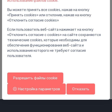
использования файлов cookie
.
Вы можете принять все cookies, нажав на кнопку
«Принять cookies» или отклонив, нажав на кнопку
«Отклонить согласие cookies»
Если пользователь веб-сайта нажимает на кнопку
«Отклонить согласие с cookies» на сайте сохраняются
технические cookies, которые необходимы для
обеспечения функционирования веб-сайта и
использования которого не требуют согласия
пользователя.
Комплектующие и запасные части для смесителей
Ко
termostatieskrūve 1/2"
ae
138.00 €
1.
Разрешить файлы cookie
Настройка параметров
Отказать