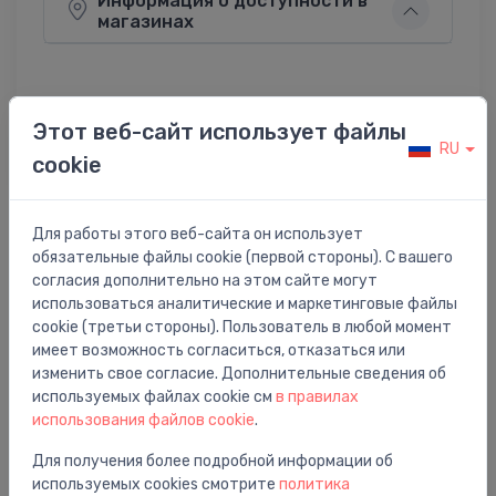
Информация о доступности в
магазинах
Этот веб-сайт использует файлы
Поделиться:
Twitter
Facebook
RU
cookie
Для работы этого веб-сайта он использует
Описание товара
обязательные файлы cookie (первой стороны). С вашего
согласия дополнительно на этом сайте могут
использоваться аналитические и маркетинговые файлы
Plastmasas nobeigums vāks TT80
cookie (третьи стороны). Пользователь в любой момент
имеет возможность согласиться, отказаться или
изменить свое согласие. Дополнительные сведения об
используемых файлах cookie см
в правилах
использования файлов cookie
.
Вам также может понравиться
Для получения более подробной информации об
используемых cookies смотрите
политика