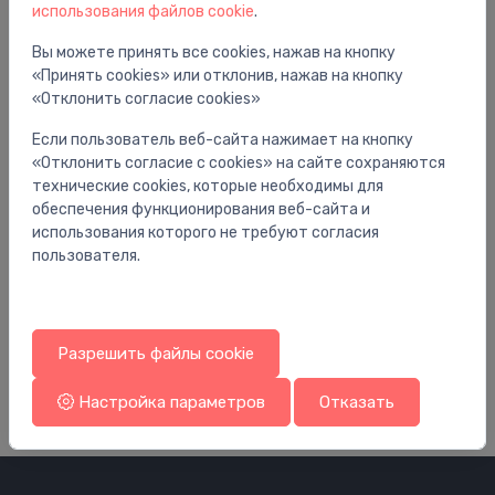
использования файлов cookie
.
Вы можете принять все cookies, нажав на кнопку
«Принять cookies» или отклонив, нажав на кнопку
«Отклонить согласие cookies»
Если пользователь веб-сайта нажимает на кнопку
«Отклонить согласие с cookies» на сайте сохраняются
технические cookies, которые необходимы для
обеспечения функционирования веб-сайта и
использования которого не требуют согласия
пользователя.
Kondicionēšanas cauruļvadu kanāli
Ko
Plastmasas līkums 90* ārējais AE80
Pl
2.76 €
8.
Разрешить файлы cookie
Настройка параметров
Отказать