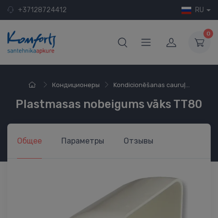
+37128724412
RU
0
Кондиционеры
Kondicionēšanas cauruļ...
Plastmasas nobeigums vāks TT80
Общее
Параметры
Отзывы