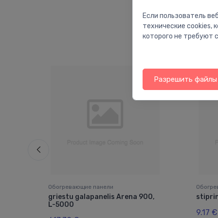
Если пользователь веб
технические cookies,
которого не требуют с
Разрешить файлы 
Обогревающие панели
Обогре
15,
griestu galapanelis Arena 900,
stipri
L-5000
9.17 €