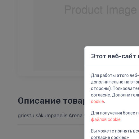
Этот веб-сайт 
Для работы этого веб-
дополнительно на это
стороны). Пользовате
согласие. Дополнител
Описание товара
cookie
.
Для получения более 
griestu sākumpanelis Arena 900, L-4500, lapā/kreis
файлов cookie
.
Вы можете принять все
согласие cookies»