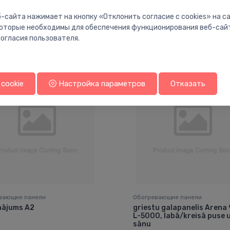
-сайта нажимает на кнопку «Отклонить согласие с cookies» на 
 которые необходимы для обеспечения функционирования веб-сай
Вам также может понравиться
огласия пользователя.
cookie
Настройка параметров
Отказать
вающие панели
Обогревающие панели
nājums A2
griestu galapanelis Arena
L-5000, labā/kreisā puse 
sānu