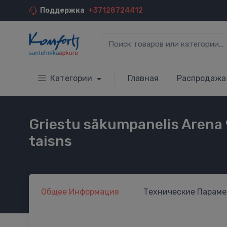
Поддержка
+37128724412
Категории
Главная
Распродажа
Griestu sākumpanelis Arena 
taisns
Общее
Информация
Технические
Параме