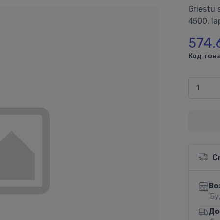
Griestu 
4500, la
574.
Код това
С
Во
Бу
До