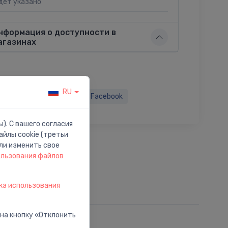
дет указано
нформация о доступности в
агазинах
RU
ься:
Twitter
Facebook
). С вашего согласия
йлы cookie (третьи
ли изменить свое
ользования файлов
ка использования
 на кнопку «Отклонить