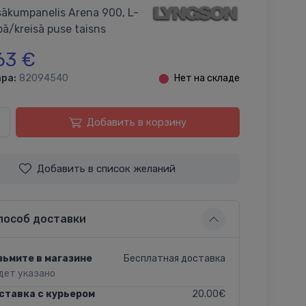
sākumpanelis Arena 900, L-
pā/kreisā puse taisns
63 €
ра:
82094540
⬤
Нет на складе
Добавить в корзину
Добавить в список желаний
пособ доставки
Бесплатная доставка
зьмите в магазине
дет указано
20.00€
ставка с курьером