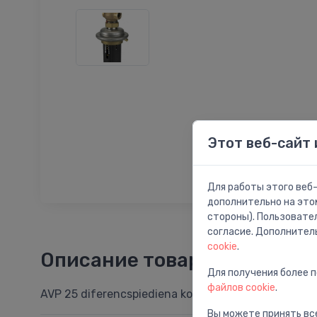
Этот веб-сайт 
Для работы этого веб-
дополнительно на это
стороны). Пользовате
согласие. Дополнител
cookie
.
Описание товара
Для получения более 
файлов cookie
.
AVP 25 diferencspiediena kontroles vārsts DN25, kv.
Вы можете принять все