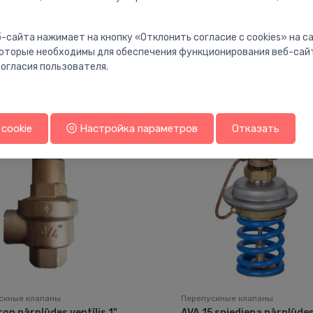
-сайта нажимает на кнопку «Отклонить согласие с cookies» на 
 которые необходимы для обеспечения функционирования веб-сай
огласия пользователя.
Вам также может понравиться
cookie
Настройка параметров
Отказать
скные клапаны
Перепускные клапаны
op pārplūdes ventīlis 1"
AVA 15 spiediena pārplūde