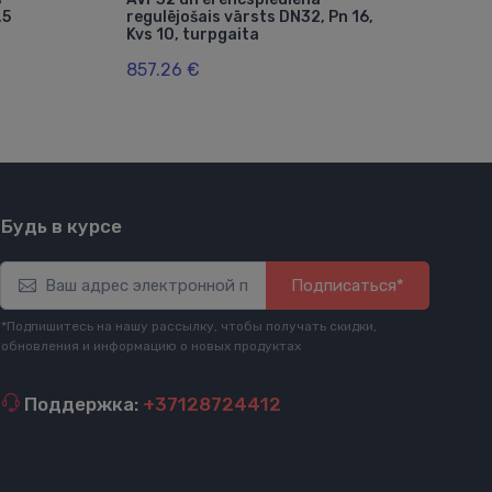
,5
regulējošais vārsts DN32, Pn 16,
filt
Kvs 10, turpgaita
40°C
857.26 €
116
Будь в курсе
Подписаться*
*Подпишитесь на нашу рассылку, чтобы получать скидки,
обновления и информацию о новых продуктах
Поддержка:
+37128724412