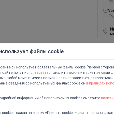
Бу
Ve
Бу
И
м
использует файлы cookie
Поделит
сайта он использует обязательные файлы cookie (первой стороны
м сайте могут использоваться аналитические и маркетинговые фа
ль в любой момент имеет возможность согласиться, отказаться и
ьные сведения об используемых файлах cookie см
в правилах исп
подробной информации об используемых cookies смотрите
полити
8,0, turpgaitā
 cookies, нажав на кнопку «Принять cookies» или отклонив, нажав