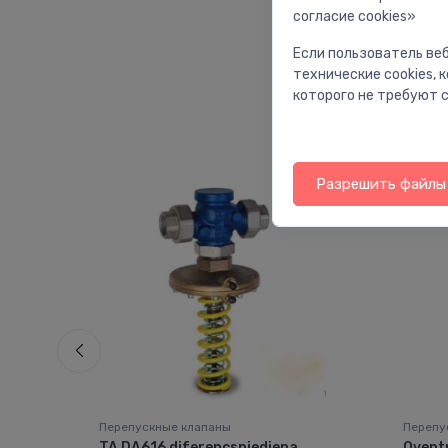
согласие cookies»
Если пользователь веб
технические cookies,
которого не требуют с
Разрешить файлы 
Перепускные клапаны
Перепу
ar
TA DA616 diferencspiediena
Oventr