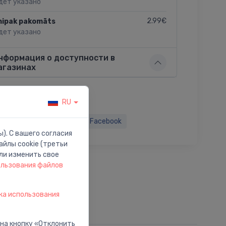
дет указано
2.99€
nipak pakomāts
дет указано
нформация о доступности в
агазинах
RU
ься:
Twitter
Facebook
). С вашего согласия
йлы cookie (третьи
ли изменить свое
ользования файлов
ка использования
 на кнопку «Отклонить