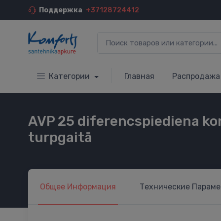
Поддержка
+37128724412
Категории
Главная
Распродажа
AVP 25 diferencspiediena kon
turpgaitā
Общее
Информация
Технические
Параме