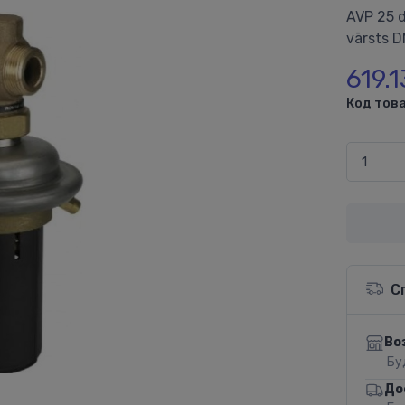
AVP 25 d
vārsts D
619.1
Код това
С
Во
Бу
До