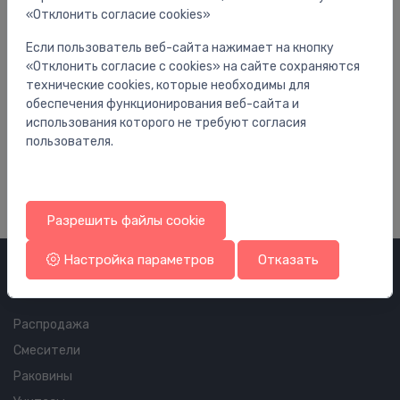
«Отклонить согласие cookies»
Если пользователь веб-сайта нажимает на кнопку
«Отклонить согласие с cookies» на сайте сохраняются
технические cookies, которые необходимы для
обеспечения функционирования веб-сайта и
Обогревающие панели
Об
использования которого не требуют согласия
griestu viduspanelis Arena 615, L-3000
gr
пользователя.
325.71 €
37
Разрешить файлы cookie
Настройка параметров
Отказать
Категории
Распродажа
Смесители
Раковины