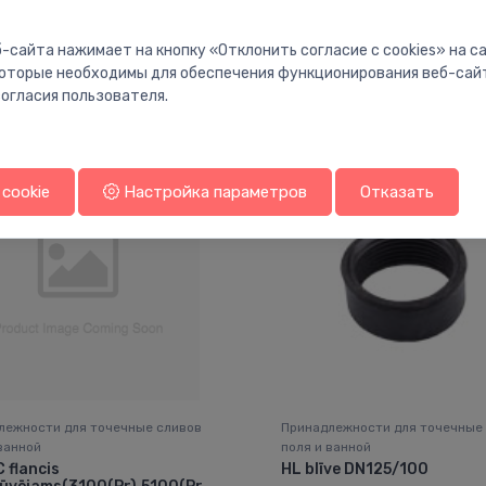
-сайта нажимает на кнопку «Отклонить согласие с cookies» на 
 которые необходимы для обеспечения функционирования веб-сай
Вам также может понравиться
огласия пользователя.
cookie
Настройка параметров
Отказать
лежности для точечные сливов
Принадлежности для точечные
ванной
поля и ванной
 flancis
HL blīve DN125/100