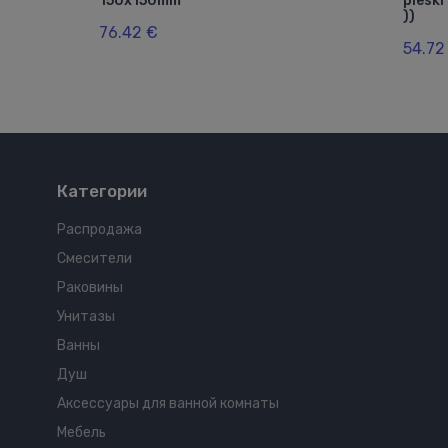
150x150mm
piesk
))
76.42 €
54.72
Категории
Распродажа
Смесители
Раковины
Унитазы
Ванны
Душ
Аксессуары для ванной комнаты
Мебель