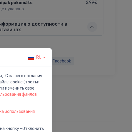
2.99€
nipak pakomāts
дет указано
нформация о доступности в
агазинах
RU
ься:
Twitter
Facebook
). С вашего согласия
йлы cookie (третьи
ли изменить свое
ользования файлов
ка использования
 на кнопку «Отклонить