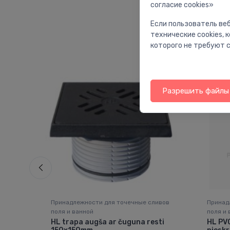
согласие cookies»
Если пользователь веб
технические cookies,
которого не требуют с
Разрешить файлы 
ивов
Принадлежности для точечные сливов
Принад
поля и ванной
поля и 
HL trapa augša ar čuguna resti
HL PVC