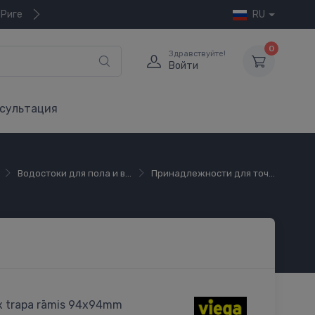
 Риге
RU
0
Здравствуйте!
Войти
сультация
Водостоки для пола и в...
Принадлежности для точ...
x trapa rāmis 94x94mm