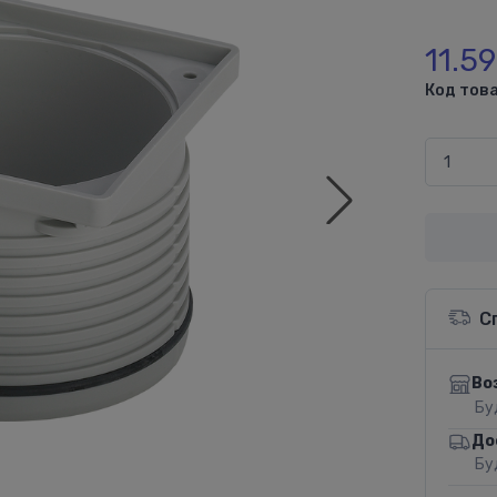
11.5
Код това
С
Во
Бу
До
Бу