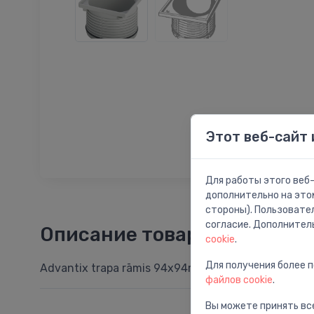
Этот веб-сайт 
Для работы этого веб-
дополнительно на это
стороны). Пользовате
согласие. Дополнител
Описание товара
cookie
.
Для получения более 
Advantix trapa rāmis 94x94mm
файлов cookie
.
Вы можете принять все