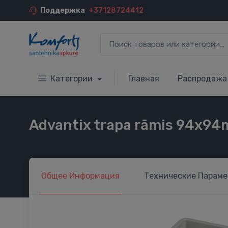
Поддержка
+37128724412
Категории
Главная
Распродажа
Advantix trapa rāmis 94x9
Общее
Информация
Технические
Параме