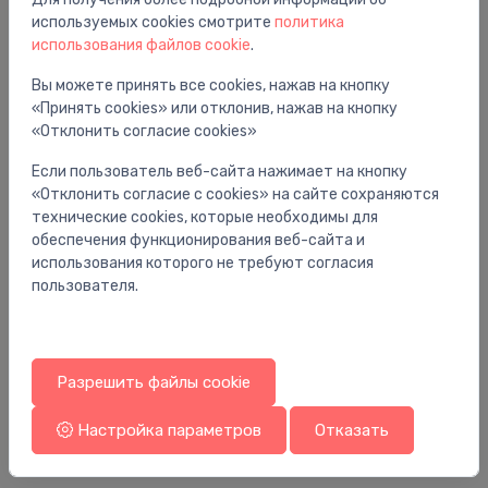
используемых cookies смотрите
политика
Вам также может понравиться
использования файлов cookie
.
Вы можете принять все cookies, нажав на кнопку
«Принять cookies» или отклонив, нажав на кнопку
«Отклонить согласие cookies»
Если пользователь веб-сайта нажимает на кнопку
«Отклонить согласие с cookies» на сайте сохраняются
технические cookies, которые необходимы для
обеспечения функционирования веб-сайта и
использования которого не требуют согласия
пользователя.
Запасные части для унитазов
За
Разрешить файлы cookie
ti
skalošanas caurule, taisna, DN 90/100
Vi
66.27 €
8.
Настройка параметров
Отказать