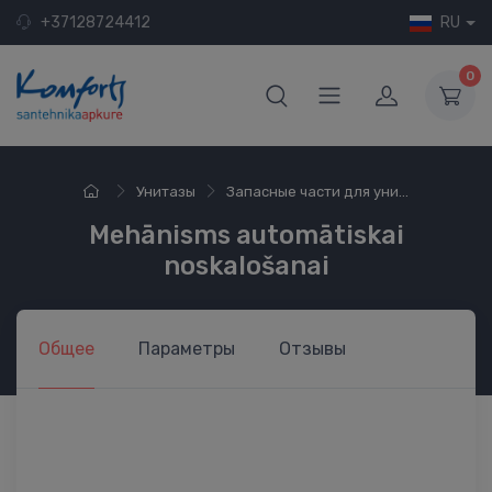
+37128724412
RU
0
Унитазы
Запасные части для уни...
Mehānisms automātiskai
noskalošanai
Общее
Параметры
Отзывы