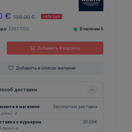
0 €
138.00 €
-47% Sale
ра:
32837000
⬤
В наличии 5
Добавить в корзину
Добавить в список желаний
пособ доставки
Бесплатная доставка
зьмите в магазине
2 день/-и
20.00€
ставка с курьером
4 день/-и