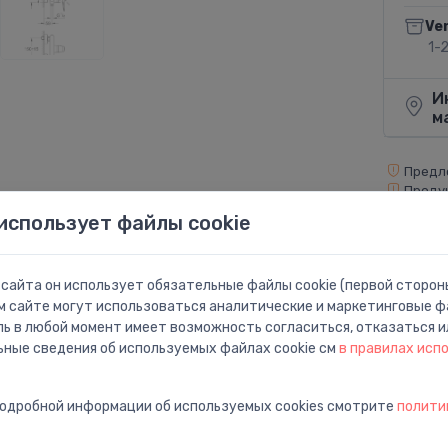
Ve
1-
И
м
Предло
Продук
оригиналь
использует файлы cookie
Поделит
сайта он использует обязательные файлы cookie (первой стороны
м сайте могут использоваться аналитические и маркетинговые фа
ль в любой момент имеет возможность согласиться, отказаться и
ьные сведения об используемых файлах cookie см
в правилах исп
подробной информации об используемых cookies смотрите
полити