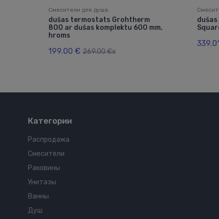
Смесители для душа
Смесит
dušas termostats Grohtherm
dušas 
800 ar dušas komplektu 600 mm,
Squar
hroms
339.0
199.00 €
269.00 €x
Категории
Распродажа
Смесители
Раковины
Унитазы
Ванны
Душ