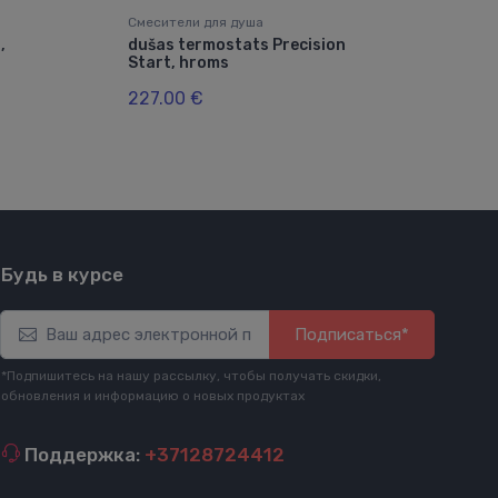
Смесители для душа
Смес
,
dušas termostats Precision
duš
Start, hroms
60.
227.00 €
Будь в курсе
Подписаться*
*Подпишитесь на нашу рассылку, чтобы получать скидки,
обновления и информацию о новых продуктах
Поддержка:
+37128724412