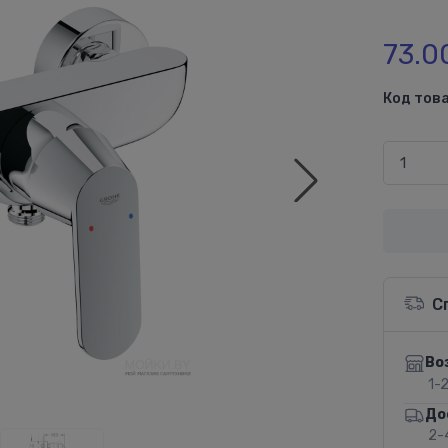
73.0
Код това
С
Во
1-
До
2-