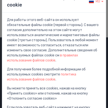
RU
cookie
Помощь и Поддержка
Посетить наш центр помощи
Для работы этого веб-сайта он использует
обязательные файлы cookie (первой стороны). С вашего
согласия дополнительно на этом сайте могут
использоваться аналитические и маркетинговые файлы
cookie (третьи стороны). Пользователь в любой момент
имеет возможность согласиться, отказаться или
изменить свое согласие. Дополнительные сведения об
Категории
используемых файлах cookie см
в правилах
использования файлов cookie
.
Распродажа
Смесители
Для получения более подробной информации об
используемых cookies смотрите
политика
Раковины
использования файлов cookie
.
Унитазы
Вы можете принять все cookies, нажав на кнопку
Ванны
«Принять cookies» или отклонив, нажав на кнопку
Душ
«Отклонить согласие cookies»
Аксессуары для ванной комнаты
Если пользователь веб-сайта нажимает на кнопку