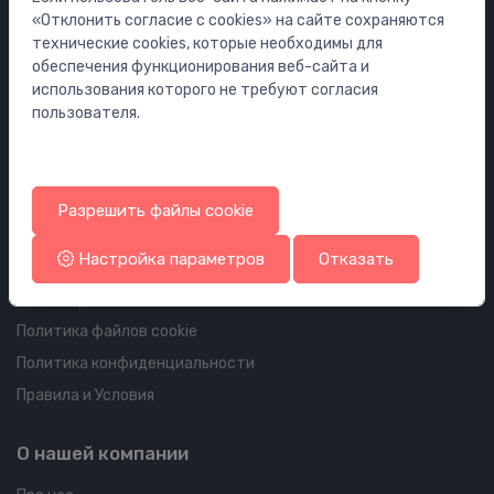
Мебель
«Отклонить согласие с cookies» на сайте сохраняются
Инсталляции
технические cookies, которые необходимы для
обеспечения функционирования веб-сайта и
Сифоны
использования которого не требуют согласия
Водостоки для пола и ванной
пользователя.
Трубопроводы и арматура
Информация об аккаунте и доставке
Разрешить файлы cookie
Ваш аккаунт
Настройка параметров
Отказать
Ваши заказы
Ваши адреса
Политика файлов cookie
Политика конфиденциальности
Правила и Условия
О нашей компании