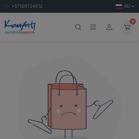
+37128724412
RU
0