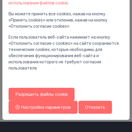
использования файлов cookie
.
Вы можете принять все cookies, нажав на кнопку
«Принять cookies» или отклонив, нажав на кнопку
«Отклонить согласие cookies»
Если пользователь веб-сайта нажимает на кнопку
«Отклонить согласие с cookies» на сайте сохраняются
технические cookies, которые необходимы для
обеспечения функционирования веб-сайта и
использования которого не требуют согласия
пользователя.
Аксессуары для радиаторных клапанов
Ак
 V,
dekoratīva dubultā rozete L=10.0 M==3.8
ad
3.74 €
6.
Разрешить файлы cookie
Настройка параметров
Отказать