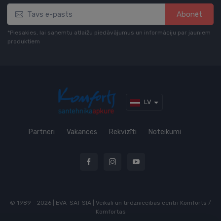
Abonēt
*Piesakies, lai saņemtu atlaižu piedāvājumus un informāciju par jauniem
produktiem
LV
Partneri
Vakances
Rekvizīti
Noteikumi
© 1989 - 2026 | EVA-SAT SIA | Veikali un tirdzniecības centri Komforts /
Komfortas