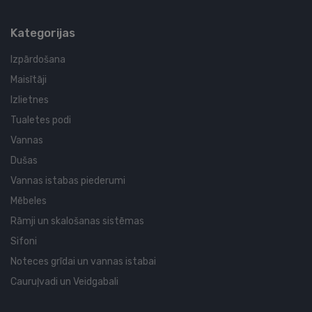
Kategorijas
Izpārdošana
Maisītāji
Izlietnes
Tualetes podi
Vannas
Dušas
Vannas istabas piederumi
Mēbeles
Rāmji un skalošanas sistēmas
Sifoni
Noteces grīdai un vannas istabai
Cauruļvadi un Veidgabali