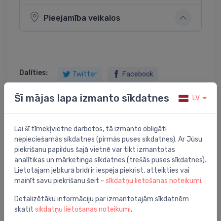
Pieejamība veikalos
Dalīties:
Twitter
Facebook
Šī mājas lapa izmanto sīkdatnes
LV
Preces apraksts
Lai šī tīmekļvietne darbotos, tā izmanto obligāti
nepieciešamās sīkdatnes (pirmās puses sīkdatnes). Ar Jūsu
piekrišanu papildus šajā vietnē var tikt izmantotas
kolektora skapis, pie sienas, 550x700x150
analītikas un mārketinga sīkdatnes (trešās puses sīkdatnes).
Lietotājam jebkurā brīdī ir iespēja piekrist, atteikties vai
mainīt savu piekrišanu šeit -
sīkdatņu lietošanas noteikumi
.
Detalizētāku informāciju par izmantotajām sīkdatnēm
Jums varētu arī interesēt
skatīt
sīkdatņu lietošanas noteikumi
.