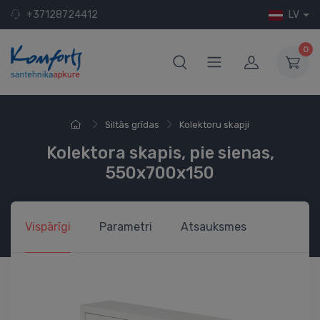
+37128724412
LV
0
Siltās grīdas
Kolektoru skapji
Kolektora skapis, pie sienas,
550x700x150
Vispārīgi
Parametri
Atsauksmes