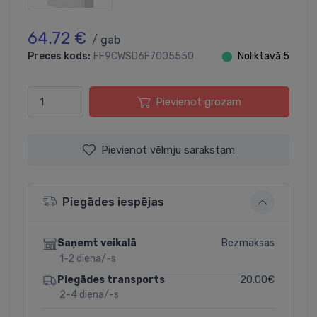
64.72 €
/ gab
Preces kods:
FF9CWSD6F7005550
⬤
Noliktavā 5
Pievienot grozam
Pievienot vēlmju sarakstam
Piegādes iespējas
Bezmaksas
Saņemt veikalā
1-2 diena/-s
20.00€
Piegādes transports
2-4 diena/-s