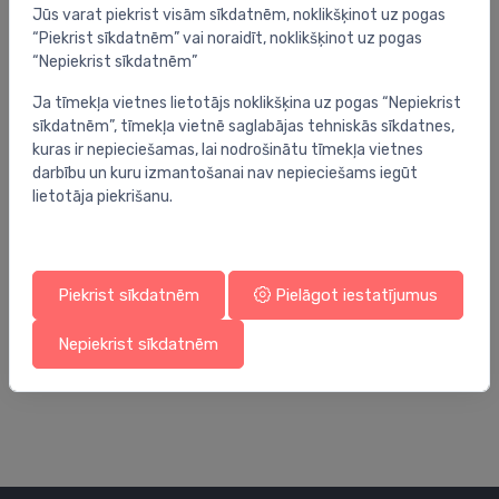
Jūs varat piekrist visām sīkdatnēm, noklikšķinot uz pogas
“Piekrist sīkdatnēm” vai noraidīt, noklikšķinot uz pogas
“Nepiekrist sīkdatnēm”
Ja tīmekļa vietnes lietotājs noklikšķina uz pogas “Nepiekrist
sīkdatnēm”, tīmekļa vietnē saglabājas tehniskās sīkdatnes,
kuras ir nepieciešamas, lai nodrošinātu tīmekļa vietnes
darbību un kuru izmantošanai nav nepieciešams iegūt
lietotāja piekrišanu.
Piekrist sīkdatnēm
Pielāgot iestatījumus
Kolektoru skapji
Kol
ieplūdes caurule 12-34mm
WC
Nepiekrist sīkdatnēm
ko
2.29 €
65