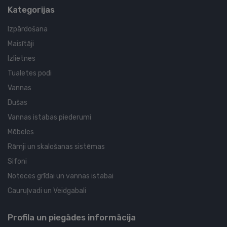
Kategorijas
Izpārdošana
Maisītāji
Izlietnes
Tualetes podi
Vannas
Dušas
Vannas istabas piederumi
Mēbeles
Rāmji un skalošanas sistēmas
Sifoni
Noteces grīdai un vannas istabai
Cauruļvadi un Veidgabali
Profila un piegādes informācija