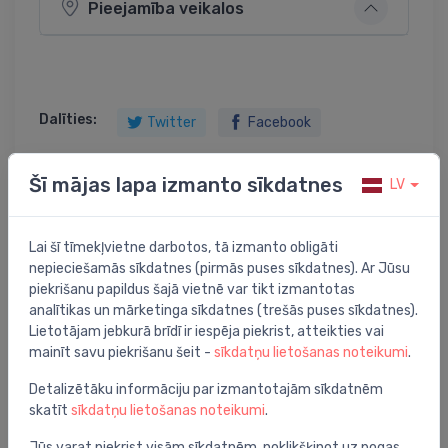
Pieejamība veikalos
Dalīties:
Twitter
Facebook
Šī mājas lapa izmanto sīkdatnes
LV
Preces apraksts
Lai šī tīmekļvietne darbotos, tā izmanto obligāti
nepieciešamās sīkdatnes (pirmās puses sīkdatnes). Ar Jūsu
ieplūdes caurule 12-34mm
piekrišanu papildus šajā vietnē var tikt izmantotas
analītikas un mārketinga sīkdatnes (trešās puses sīkdatnes).
Lietotājam jebkurā brīdī ir iespēja piekrist, atteikties vai
mainīt savu piekrišanu šeit -
sīkdatņu lietošanas noteikumi
.
Jums varētu arī interesēt
Detalizētāku informāciju par izmantotajām sīkdatnēm
skatīt
sīkdatņu lietošanas noteikumi
.
Jūs varat piekrist visām sīkdatnēm, noklikšķinot uz pogas