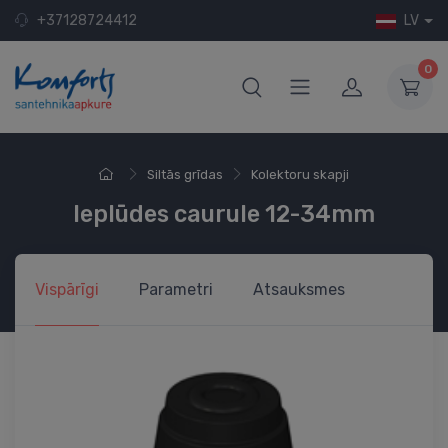
+37128724412
LV
0
Siltās grīdas
Kolektoru skapji
Ieplūdes caurule 12-34mm
Vispārīgi
Parametri
Atsauksmes