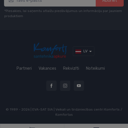
Abonēt
*Piesakies, lai saņemtu atlaižu piedāvājumus un informāciju par jauniem
produktiem
LV
Partneri
Vakances
Rekvizīti
Noteikumi
© 1989 - 2026 | EVA-SAT SIA | Veikali un tirdzniecības centri Komforts /
Komfortas