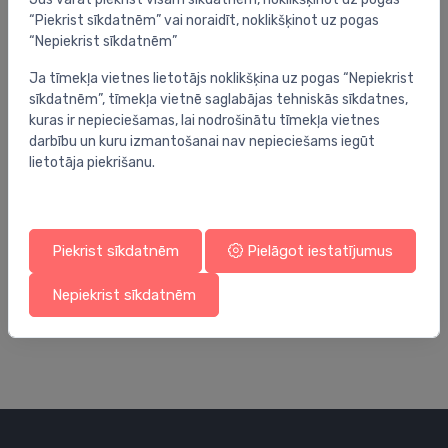
“Piekrist sīkdatnēm” vai noraidīt, noklikšķinot uz pogas
“Nepiekrist sīkdatnēm”
Ja tīmekļa vietnes lietotājs noklikšķina uz pogas “Nepiekrist
sīkdatnēm”, tīmekļa vietnē saglabājas tehniskās sīkdatnes,
kuras ir nepieciešamas, lai nodrošinātu tīmekļa vietnes
darbību un kuru izmantošanai nav nepieciešams iegūt
lietotāja piekrišanu.
Piekrist sīkdatnēm
Pielāgot iestatījumus
Kolektoru skapji
Kol
iebūvējams kolektora skapis 795x575x110 ( 10-
vi
12 cilpas ) RAL 9016
10
Nepiekrist sīkdatnēm
71.00 €
81