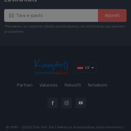
Abonēt
*Piesakies, lai saņemtu atlaižu piedāvājumus un informāciju par jauniem
produktiem
LV
Partneri
Vakances
Rekvizīti
Noteikumi
© 1989 - 2026 | EVA-SAT SIA | Veikali un tirdzniecības centri Komforts /