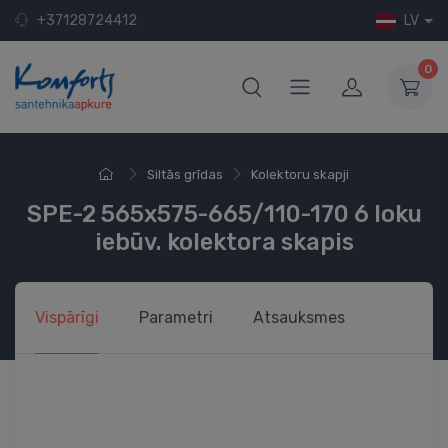
+37128724412
LV
0
Siltās grīdas
Kolektoru skapji
SPE-2 565x575-665/110-170 6 loku
iebūv. kolektora skapis
Vispārīgi
Parametri
Atsauksmes