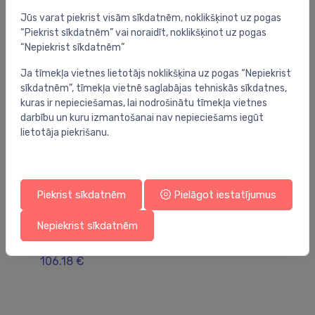
Jūs varat piekrist visām sīkdatnēm, noklikšķinot uz pogas
“Piekrist sīkdatnēm” vai noraidīt, noklikšķinot uz pogas
“Nepiekrist sīkdatnēm”
Ja tīmekļa vietnes lietotājs noklikšķina uz pogas “Nepiekrist
sīkdatnēm”, tīmekļa vietnē saglabājas tehniskās sīkdatnes,
kuras ir nepieciešamas, lai nodrošinātu tīmekļa vietnes
darbību un kuru izmantošanai nav nepieciešams iegūt
lietotāja piekrišanu.
Piekrist sīkdatnēm
Pielāgot iestatījumus
Kolektoru skapji
Kol
Nepiekrist sīkdatnēm
iebūv. kolektora skapis, 400x690-800x110-
vi
160
x
106.18 €
16