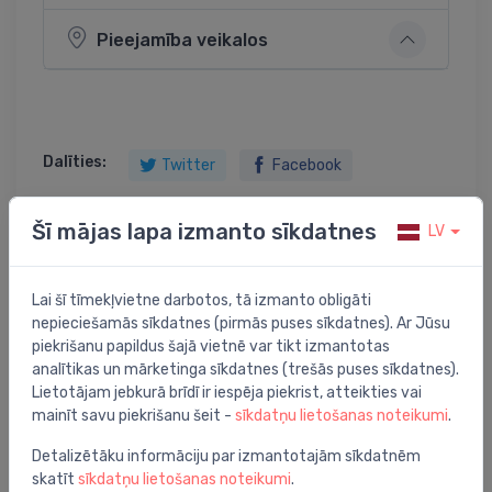
Pieejamība veikalos
Dalīties:
Twitter
Facebook
Šī mājas lapa izmanto sīkdatnes
LV
Preces apraksts
Lai šī tīmekļvietne darbotos, tā izmanto obligāti
nepieciešamās sīkdatnes (pirmās puses sīkdatnes). Ar Jūsu
SPE-2 565x575-665/110-170 6 loku iebūv. kolektora
piekrišanu papildus šajā vietnē var tikt izmantotas
skapis
analītikas un mārketinga sīkdatnes (trešās puses sīkdatnes).
Lietotājam jebkurā brīdī ir iespēja piekrist, atteikties vai
mainīt savu piekrišanu šeit -
sīkdatņu lietošanas noteikumi
.
Detalizētāku informāciju par izmantotajām sīkdatnēm
skatīt
sīkdatņu lietošanas noteikumi
.
Jums varētu arī interesēt