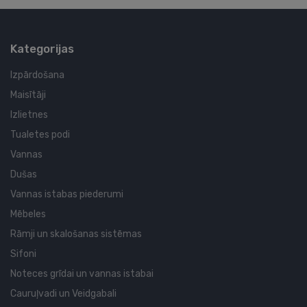
Kategorijas
Izpārdošana
Maisītāji
Izlietnes
Tualetes podi
Vannas
Dušas
Vannas istabas piederumi
Mēbeles
Rāmji un skalošanas sistēmas
Sifoni
Noteces grīdai un vannas istabai
Cauruļvadi un Veidgabali