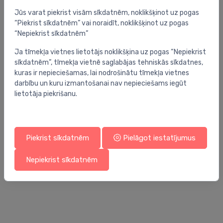
Jūs varat piekrist visām sīkdatnēm, noklikšķinot uz pogas
“Piekrist sīkdatnēm” vai noraidīt, noklikšķinot uz pogas
“Nepiekrist sīkdatnēm”
Ja tīmekļa vietnes lietotājs noklikšķina uz pogas “Nepiekrist
sīkdatnēm”, tīmekļa vietnē saglabājas tehniskās sīkdatnes,
kuras ir nepieciešamas, lai nodrošinātu tīmekļa vietnes
darbību un kuru izmantošanai nav nepieciešams iegūt
lietotāja piekrišanu.
Piekrist sīkdatnēm
Pielāgot iestatījumus
Kolektoru skapji
Kol
Nepiekrist sīkdatnēm
Uponor Vario ārējais skapis OW 1050x730x135
WC
ko
99.75 €
71