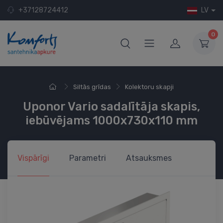
+37128724412
LV
0
Siltās grīdas
Kolektoru skapji
Uponor Vario sadalītāja skapis,
iebūvējams 1000x730x110 mm
Vispārīgi
Parametri
Atsauksmes