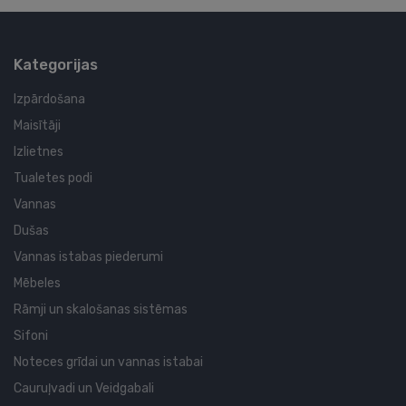
Kategorijas
Izpārdošana
Maisītāji
Izlietnes
Tualetes podi
Vannas
Dušas
Vannas istabas piederumi
Mēbeles
Rāmji un skalošanas sistēmas
Sifoni
Noteces grīdai un vannas istabai
Cauruļvadi un Veidgabali