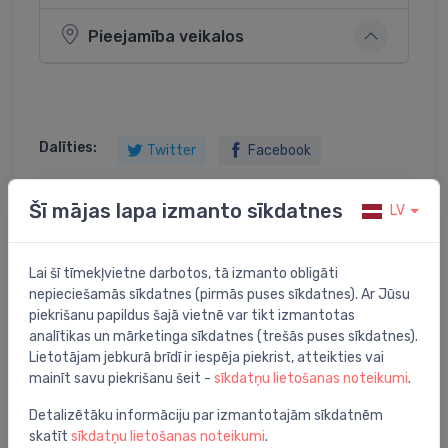
Pieejamība veikalos
Dalīties:
Twitter
Facebook
Šī mājas lapa izmanto sīkdatnes
LV
Preces apraksts
Lai šī tīmekļvietne darbotos, tā izmanto obligāti
nepieciešamās sīkdatnes (pirmās puses sīkdatnes). Ar Jūsu
Uponor Vario sadalītāja skapis, iebūvējams
piekrišanu papildus šajā vietnē var tikt izmantotas
1000x730x110 mm
analītikas un mārketinga sīkdatnes (trešās puses sīkdatnes).
Lietotājam jebkurā brīdī ir iespēja piekrist, atteikties vai
mainīt savu piekrišanu šeit -
sīkdatņu lietošanas noteikumi
.
Detalizētāku informāciju par izmantotajām sīkdatnēm
skatīt
sīkdatņu lietošanas noteikumi
.
Jums varētu arī interesēt