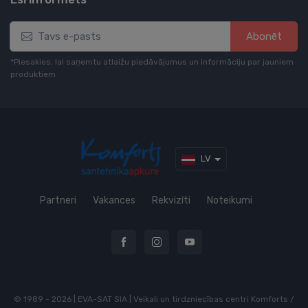
Abonēt
*Piesakies, lai saņemtu atlaižu piedāvājumus un informāciju par jauniem
produktiem
LV
Partneri
Vakances
Rekvizīti
Noteikumi
© 1989 - 2026 | EVA-SAT SIA | Veikali un tirdzniecības centri Komforts /