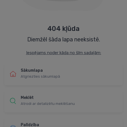
404 kļūda
Diemžēl šāda lapa neeksistē.
Iespējams noder kāda no šīm sadaļām:
Sākumlapa
Atgriezties sākumlapā
Meklēt
Atrodi ar detalizētu meklēšanu
Palīdzība