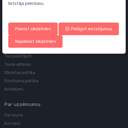
lietotāja piekrišanu.
Sifoni
Noteces grīdai un vannas istabai
Cauruļvadi un Veidgabali
Piekrist sīkdatnēm
Pielāgot iestatījumus
Profila un piegādes informācija
Nepiekrist sīkdatnēm
Tavs konts
Tavi pasūtījumi
Tavas adreses
Sīkdatņu politika
Privātuma politika
Noteikumi
Par uzņēmumu
Par mums
Kontakti