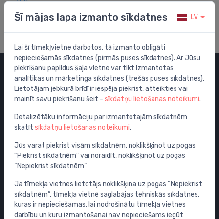
Apmeklē mūsu palīdzības centru
Šī mājas lapa izmanto sīkdatnes
LV
Lai šī tīmekļvietne darbotos, tā izmanto obligāti
nepieciešamās sīkdatnes (pirmās puses sīkdatnes). Ar Jūsu
piekrišanu papildus šajā vietnē var tikt izmantotas
analītikas un mārketinga sīkdatnes (trešās puses sīkdatnes).
Kategorijas
Lietotājam jebkurā brīdī ir iespēja piekrist, atteikties vai
mainīt savu piekrišanu šeit -
sīkdatņu lietošanas noteikumi
.
Izpārdošana
Maisītāji
Detalizētāku informāciju par izmantotajām sīkdatnēm
skatīt
sīkdatņu lietošanas noteikumi
.
Izlietnes
Tualetes podi
Jūs varat piekrist visām sīkdatnēm, noklikšķinot uz pogas
“Piekrist sīkdatnēm” vai noraidīt, noklikšķinot uz pogas
Vannas
“Nepiekrist sīkdatnēm”
Dušas
Ja tīmekļa vietnes lietotājs noklikšķina uz pogas “Nepiekrist
Vannas istabas piederumi
sīkdatnēm”, tīmekļa vietnē saglabājas tehniskās sīkdatnes,
Mēbeles
kuras ir nepieciešamas, lai nodrošinātu tīmekļa vietnes
Rāmji un skalošanas sistēmas
darbību un kuru izmantošanai nav nepieciešams iegūt