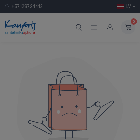
+37128724412
LV
0