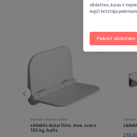
sīkdatnes, kuras ir nep
iegūt lietotāja piekrišan
Piekrist sīkdatnēm
Vannas istabas soliņi
Vannas 
sēdeklis dušai Dino, max. svars
sēdekl
120 kg, balts
215.0