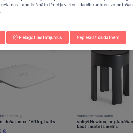
ieciešamas, lai nodrošinātu tīmekļa vietnes darbību un kuru izmantoša
u.
Jums varētu arī interesēt
Pielāgot iestatījumus
Nepiekrist sīkdatnēm
istabas soliņi
Vannas istabas soliņi
is dušai, max. 160 kg, balts
soliņš Newbox, ar glabāša
kasti, matēts melns
0 €