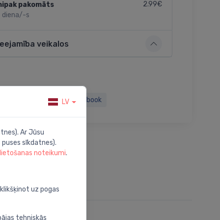
2.99€
nipak pakomāts
 diena/-s
ieejamība veikalos
Twitter
Facebook
LV
tnes). Ar Jūsu
 puses sīkdatnes).
 lietošanas noteikumi
.
oklikšķinot uz pogas
bājas tehniskās