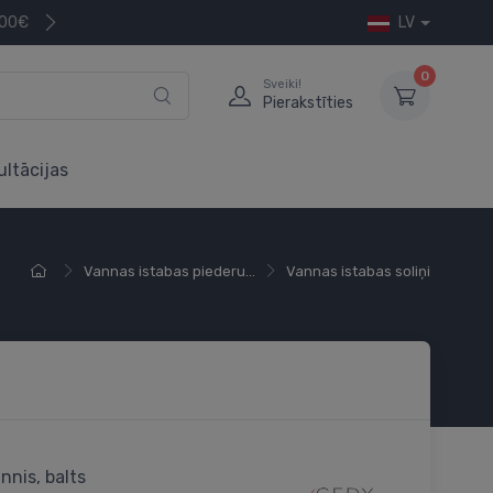
200€
LV
0
Sveiki!
Pierakstīties
ultācijas
Vannas istabas piederu...
Vannas istabas soliņi
nnis, balts