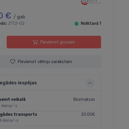
0 €
/ gab
ods:
2172-02
⬤
Noliktavā 1
Pievienot grozam
Pievienot vēlmju sarakstam
iegādes iespējas
Bezmaksas
ņemt veikalā
 diena/-s
20.00€
egādes transports
4 diena/-s