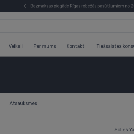
Bezmaksas piegāde Rīgas robežās pasūtījumiem no 
Veikali
Par mums
Kontakti
Tiešsaistes kons
Atsauksmes
Soliņš Ya