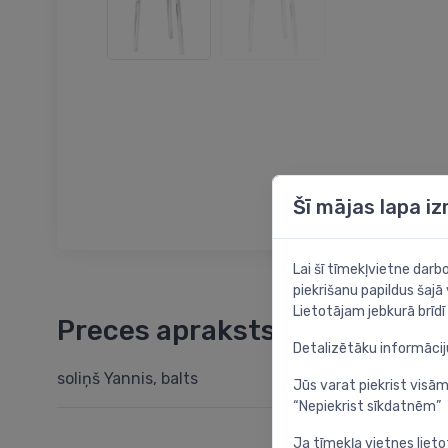
Šī mājas lapa i
Lai šī tīmekļvietne dar
piekrišanu papildus šajā
Lietotājam jebkurā brīdī 
Preces apraksts
Detalizētāku informāci
soliņš Yannis, balts
Jūs varat piekrist visām
“Nepiekrist sīkdatnēm”
Ja tīmekļa vietnes lieto