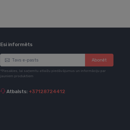
Esi informēts
Abonēt
*Piesakies, lai saņemtu atlaižu piedāvājumus un informāciju par
jauniem produktiem
Atbalsts:
+37128724412