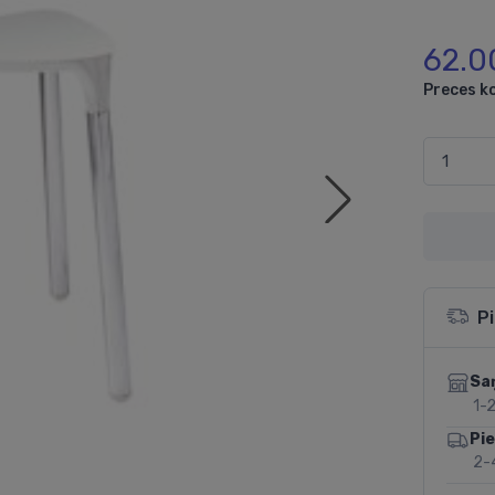
62.0
Preces k
P
Sa
1-2
Pi
2-