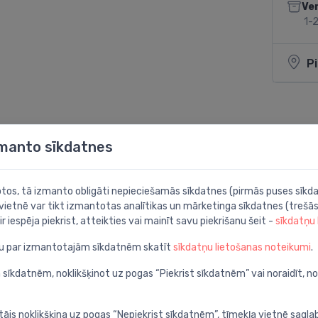
Ve
1-2
P
Dalīties:
zmanto sīkdatnes
botos, tā izmanto obligāti nepieciešamās sīkdatnes (pirmās puses sīkda
 vietnē var tikt izmantotas analītikas un mārketinga sīkdatnes (trešās
ir iespēja piekrist, atteikties vai mainīt savu piekrišanu šeit -
sīkdatņu
ju par izmantotajām sīkdatnēm skatīt
sīkdatņu lietošanas noteikumi
.
 sīkdatnēm, noklikšķinot uz pogas “Piekrist sīkdatnēm” vai noraidīt, n
tājs noklikšķina uz pogas “Nepiekrist sīkdatnēm”, tīmekļa vietnē sagla