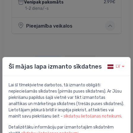
2.99€
Venipak pakomāts
1-2 diena/-s
Pieejamība veikalos
Dalīties:
Twitter
Facebook
Šī mājas lapa izmanto sīkdatnes
LV
Lai šī tīmekļvietne darbotos, tā izmanto obligāti
Preces apraksts
nepieciešamās sīkdatnes (pirmās puses sīkdatnes). Ar Jūsu
piekrišanu papildus šajā vietnē var tikt izmantotas
analītikas un mārketinga sīkdatnes (trešās puses sīkdatnes).
sēdeklis dušai Dino, max. svars 120 kg, balts
Lietotājam jebkurā brīdī ir iespēja piekrist, atteikties vai
mainīt savu piekrišanu šeit -
sīkdatņu lietošanas noteikumi
.
Detalizētāku informāciju par izmantotajām sīkdatnēm