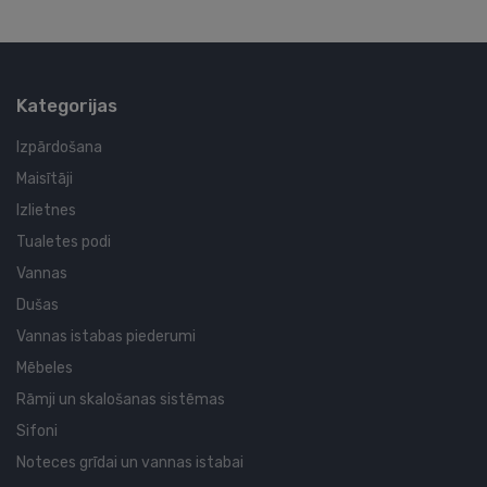
Kategorijas
Izpārdošana
Maisītāji
Izlietnes
Tualetes podi
Vannas
Dušas
Vannas istabas piederumi
Mēbeles
Rāmji un skalošanas sistēmas
Sifoni
Noteces grīdai un vannas istabai