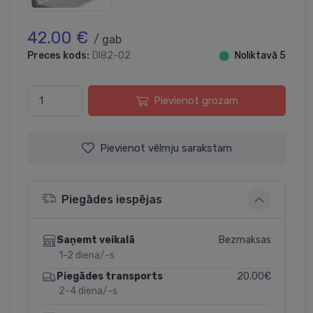
42.00 €
/ gab
Preces kods:
DI82-02
⬤
Noliktavā 5
Pievienot grozam
Pievienot vēlmju sarakstam
Piegādes iespējas
Bezmaksas
Saņemt veikalā
1-2 diena/-s
20.00€
Piegādes transports
2-4 diena/-s