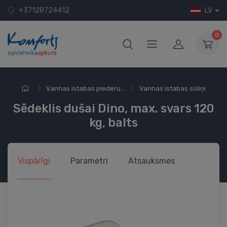
+37128724412
LV
0
Vannas istabas piederu...
Vannas istabas soliņi
Sēdeklis dušai Dino, max. svars 120
kg, balts
Vispārīgi
Parametri
Atsauksmes