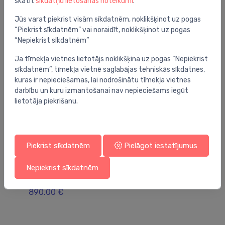
skatīt
sīkdatņu lietošanas noteikumi
.
Jums varētu arī interesēt
Jūs varat piekrist visām sīkdatnēm, noklikšķinot uz pogas
“Piekrist sīkdatnēm” vai noraidīt, noklikšķinot uz pogas
“Nepiekrist sīkdatnēm”
Ja tīmekļa vietnes lietotājs noklikšķina uz pogas “Nepiekrist
sīkdatnēm”, tīmekļa vietnē saglabājas tehniskās sīkdatnes,
kuras ir nepieciešamas, lai nodrošinātu tīmekļa vietnes
darbību un kuru izmantošanai nav nepieciešams iegūt
lietotāja piekrišanu.
Piekrist sīkdatnēm
Pielāgot iestatījumus
Vannas istabas soliņi
Va
Nepiekrist sīkdatnēm
soliņš ar plauktu WO HME, hroms/ash dark
so
890.00 €
54