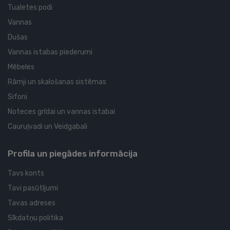
Tualetes podi
Vannas
Dušas
Vannas istabas piederumi
Mēbeles
Rāmji un skalošanas sistēmas
Sifoni
Noteces grīdai un vannas istabai
Cauruļvadi un Veidgabali
Profila un piegādes informācija
Tavs konts
Tavi pasūtījumi
Tavas adreses
Sīkdatņu politika