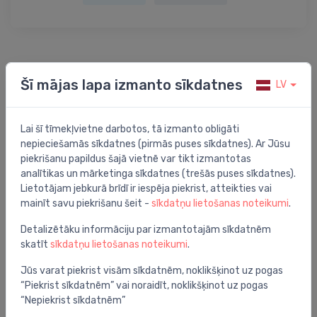
Preces apraksts
Šī mājas lapa izmanto sīkdatnes
LV
rezerves tualetes birste ar kātu, hroms
Lai šī tīmekļvietne darbotos, tā izmanto obligāti
nepieciešamās sīkdatnes (pirmās puses sīkdatnes). Ar Jūsu
piekrišanu papildus šajā vietnē var tikt izmantotas
analītikas un mārketinga sīkdatnes (trešās puses sīkdatnes).
Jums varētu arī interesēt
Lietotājam jebkurā brīdī ir iespēja piekrist, atteikties vai
mainīt savu piekrišanu šeit -
sīkdatņu lietošanas noteikumi
.
Detalizētāku informāciju par izmantotajām sīkdatnēm
skatīt
sīkdatņu lietošanas noteikumi
.
Jūs varat piekrist visām sīkdatnēm, noklikšķinot uz pogas
“Piekrist sīkdatnēm” vai noraidīt, noklikšķinot uz pogas
“Nepiekrist sīkdatnēm”