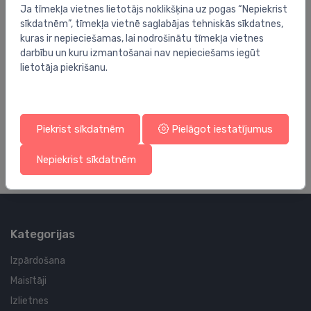
Ja tīmekļa vietnes lietotājs noklikšķina uz pogas “Nepiekrist
sīkdatnēm”, tīmekļa vietnē saglabājas tehniskās sīkdatnes,
kuras ir nepieciešamas, lai nodrošinātu tīmekļa vietnes
darbību un kuru izmantošanai nav nepieciešams iegūt
lietotāja piekrišanu.
Vannas istabas piederumu rezerves daļas
Va
vannas aksesuāru panelis ALU+ S, matēts
re
melns
16
Piekrist sīkdatnēm
Pielāgot iestatījumus
148.00 €
Nepiekrist sīkdatnēm
Kategorijas
Izpārdošana
Maisītāji
Izlietnes