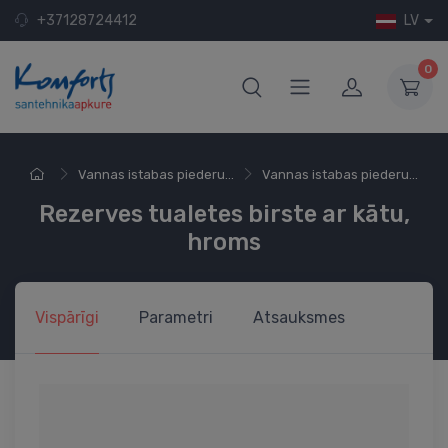
+37128724412
LV
0
Vannas istabas piederu...
Vannas istabas piederu...
Rezerves tualetes birste ar kātu,
hroms
Vispārīgi
Parametri
Atsauksmes