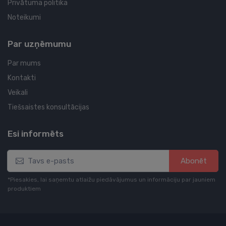
Privātuma politika
Noteikumi
Par uzņēmumu
Par mums
Kontakti
Veikali
Tiešsaistes konsultācijas
Esi informēts
Abonēt
*Piesakies, lai saņemtu atlaižu piedāvājumus un informāciju par jauniem
produktiem