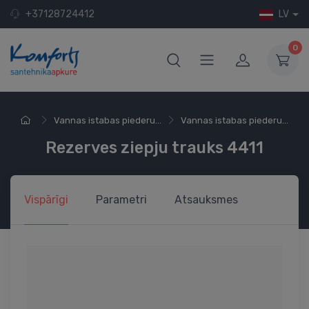
+37128724412
LV
0
Vannas istabas piederu...
Vannas istabas piederu...
Rezerves ziepju trauks 4411
Vispārīgi
Parametri
Atsauksmes