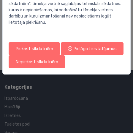
sīkdatnēm”, tīmekļa vietnē saglabājas tehniskās sīkdatnes,
kuras ir nepieciešamas, lai nodrošinātu tīmekļa vietnes
darbību un kuru izmantošanai nav nepieciešams iegūt
lietotāja piekrišanu.
Vannas istabas piederumu rezerves daļas
Va
adapteru komplekts Axor Universal, hroms
re
62.00 €
16
Piekrist sīkdatnēm
Pielāgot iestatījumus
Nepiekrist sīkdatnēm
Kategorijas
Izpārdošana
Maisītāji
Izlietnes
Tualetes podi
Vannas