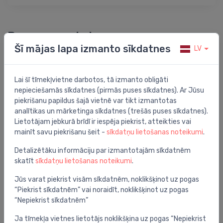
Preces apraksts
Šī mājas lapa izmanto sīkdatnes
LV
rezerves ziepju trauks 4411
Lai šī tīmekļvietne darbotos, tā izmanto obligāti
nepieciešamās sīkdatnes (pirmās puses sīkdatnes). Ar Jūsu
piekrišanu papildus šajā vietnē var tikt izmantotas
analītikas un mārketinga sīkdatnes (trešās puses sīkdatnes).
Jums varētu arī interesēt
Lietotājam jebkurā brīdī ir iespēja piekrist, atteikties vai
mainīt savu piekrišanu šeit -
sīkdatņu lietošanas noteikumi
.
Detalizētāku informāciju par izmantotajām sīkdatnēm
skatīt
sīkdatņu lietošanas noteikumi
.
Jūs varat piekrist visām sīkdatnēm, noklikšķinot uz pogas
“Piekrist sīkdatnēm” vai noraidīt, noklikšķinot uz pogas
“Nepiekrist sīkdatnēm”
Ja tīmekļa vietnes lietotājs noklikšķina uz pogas “Nepiekrist