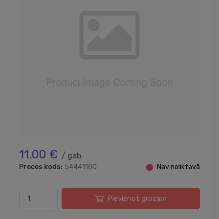
11.00 €
/ gab
Preces kods:
54441100
⬤
Nav noliktavā
Pievienot grozam