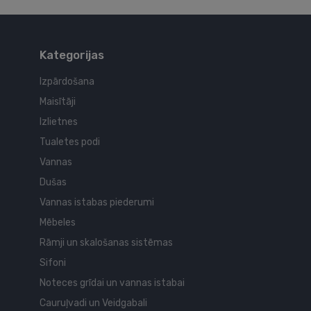
Kategorijas
Izpārdošana
Maisītāji
Izlietnes
Tualetes podi
Vannas
Dušas
Vannas istabas piederumi
Mēbeles
Rāmji un skalošanas sistēmas
Sifoni
Noteces grīdai un vannas istabai
Cauruļvadi un Veidgabali