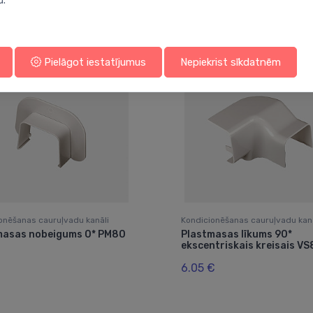
Jums varētu arī interesēt
u.
Pielāgot iestatījumus
Nepiekrist sīkdatnēm
onēšanas cauruļvadu kanāli
Kondicionēšanas cauruļvadu kanā
masas nobeigums 0* PM80
Plastmasas līkums 90*
ekscentriskais kreisais V
6.05 €