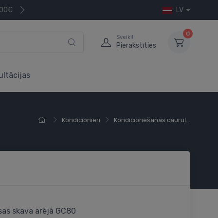
200€
LV
0
Sveiki!
Pierakstīties
ultācijas
Kondicionieri
Kondicionēšanas cauruļ...
sas skava arējā GC80