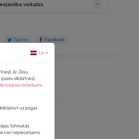
ieejamība veikalos
Twitter
Facebook
LV
tnes). Ar Jūsu
 puses sīkdatnes).
 lietošanas noteikumi
.
oklikšķinot uz pogas
bājas tehniskās
nai nav nepieciešams