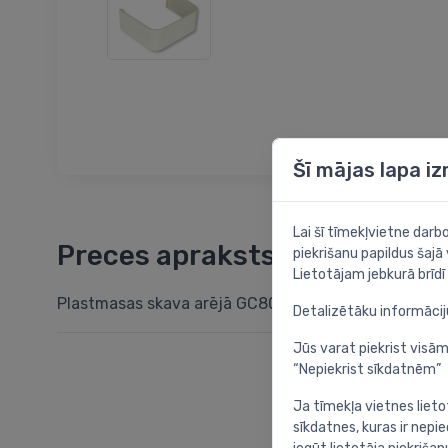
Šī mājas lapa i
Lai šī tīmekļvietne dar
Preces apraksts
piekrišanu papildus šajā
Lietotājam jebkurā brīdī 
Plastmasas skava arējā GC80
Detalizētāku informāci
Jūs varat piekrist visām
“Nepiekrist sīkdatnēm”
Ja tīmekļa vietnes lieto
sīkdatnes, kuras ir nep