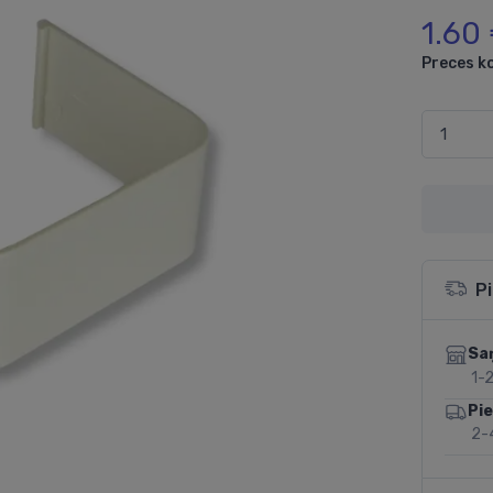
1.60
Preces k
P
Sa
1-2
Pi
2-