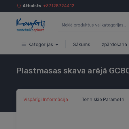
Atbalsts
+37128724412
Kategorijas
Sākums
Izpārdošana
Plastmasas skava arējā GC8
Vispārīgi
Informācija
Tehniskie
Parametri