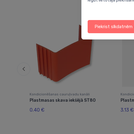
iegūt lietotāja piekrišan
Piekrist sīkdatnēm
Kondicionēšanas cauruļvadu kanāli
Kondici
*
Plastmasas skava iekšējā ST80
Plast
0.40 €
3.13 €