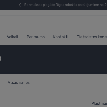
Bezmaksas piegāde Rīgas robežās pasūtījumiem no 
Veikali
Par mums
Kontakti
Tiešsaistes kons
0
Atsauksmes
Plastma