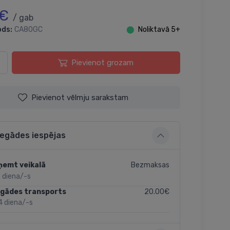
 €
/ gab
ods:
CA80GC
⬤
Noliktavā 5+
Pievienot grozam
Pievienot vēlmju sarakstam
iegādes iespējas
Bezmaksas
ņemt veikalā
 diena/-s
20.00€
egādes transports
4 diena/-s