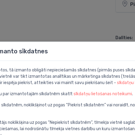
P
Dalīties:
zmanto sīkdatnes
botos, tā izmanto obligāti nepieciešamās sīkdatnes (pirmās puses sīkda
 vietnē var tikt izmantotas analītikas un mārketinga sīkdatnes (trešās
ir iespēja piekrist, atteikties vai mainīt savu piekrišanu šeit -
sīkdatņu
ju par izmantotajām sīkdatnēm skatīt
sīkdatņu lietošanas noteikumi
.
 sīkdatnēm, noklikšķinot uz pogas “Piekrist sīkdatnēm” vai noraidīt, n
tājs noklikšķina uz pogas “Nepiekrist sīkdatnēm”, tīmekļa vietnē sagla
ieciešamas, lai nodrošinātu tīmekļa vietnes darbību un kuru izmantoša