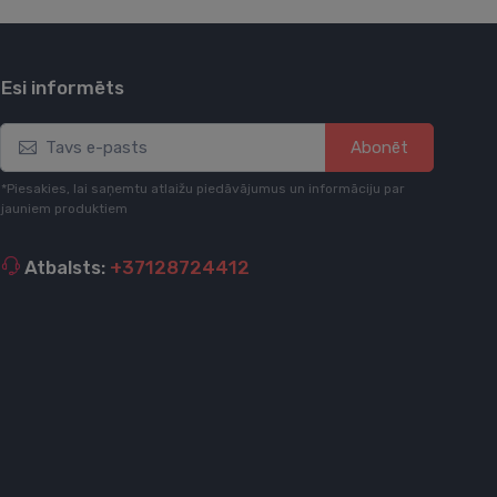
Esi informēts
Abonēt
*Piesakies, lai saņemtu atlaižu piedāvājumus un informāciju par
jauniem produktiem
Atbalsts:
+37128724412