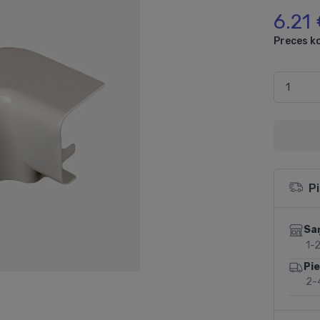
6.21
Preces k
P
Sa
1-2
Pi
2-