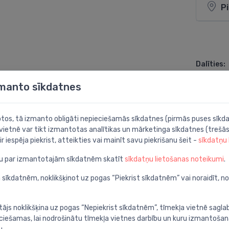
P
Dalīties:
zmanto sīkdatnes
botos, tā izmanto obligāti nepieciešamās sīkdatnes (pirmās puses sīkda
 vietnē var tikt izmantotas analītikas un mārketinga sīkdatnes (trešās
ir iespēja piekrist, atteikties vai mainīt savu piekrišanu šeit -
sīkdatņu
ju par izmantotajām sīkdatnēm skatīt
sīkdatņu lietošanas noteikumi
.
 sīkdatnēm, noklikšķinot uz pogas “Piekrist sīkdatnēm” vai noraidīt, n
tājs noklikšķina uz pogas “Nepiekrist sīkdatnēm”, tīmekļa vietnē sagla
ieciešamas, lai nodrošinātu tīmekļa vietnes darbību un kuru izmantoša