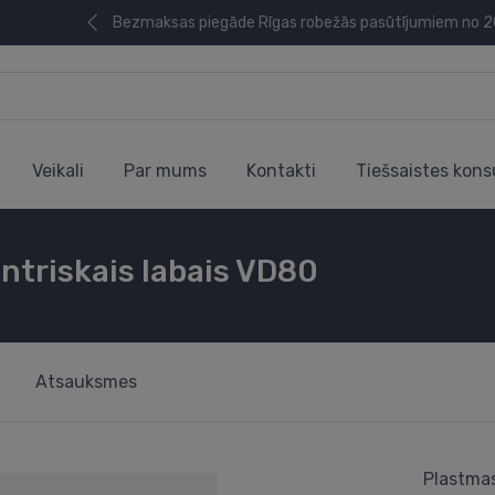
Bezmaksas piegāde Rīgas robežās pasūtījumiem no 
Veikali
Par mums
Kontakti
Tiešsaistes kons
ntriskais labais VD80
Atsauksmes
Plastmas