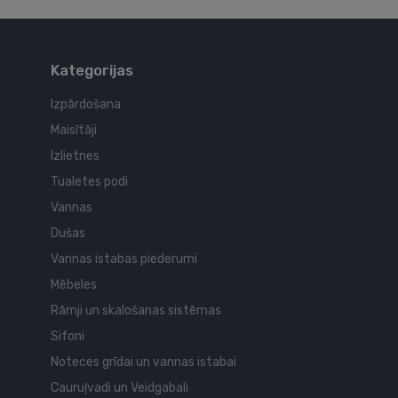
Kategorijas
Izpārdošana
Maisītāji
Izlietnes
Tualetes podi
Vannas
Dušas
Vannas istabas piederumi
Mēbeles
Rāmji un skalošanas sistēmas
Sifoni
Noteces grīdai un vannas istabai
Cauruļvadi un Veidgabali