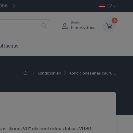
200€
LV
0
Sveiki!
Pierakstīties
ultācijas
Kondicionieri
Kondicionēšanas cauruļ...
as līkums 90* ekscentriskais labais VD80