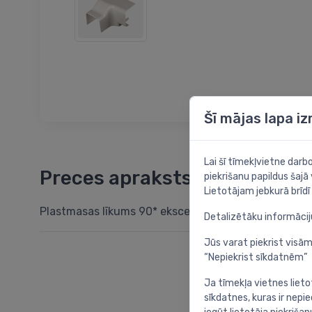
Šī mājas lapa i
Lai šī tīmekļvietne dar
Preces apraksts
piekrišanu papildus šajā
Lietotājam jebkurā brīdī 
Plastmasas līkums 90* ekscentriskais labais VD80
Detalizētāku informāci
Jūs varat piekrist visām
“Nepiekrist sīkdatnēm”
Ja tīmekļa vietnes lieto
sīkdatnes, kuras ir nep