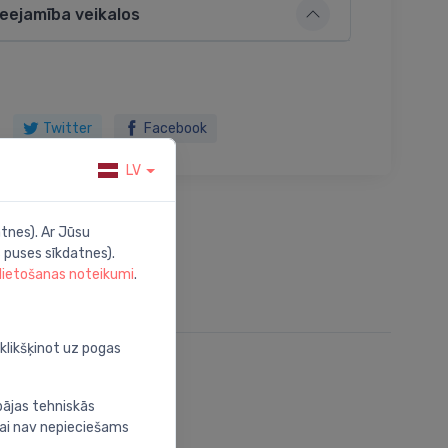
ieejamība veikalos
Twitter
Facebook
LV
tnes). Ar Jūsu
 puses sīkdatnes).
 lietošanas noteikumi
.
oklikšķinot uz pogas
bājas tehniskās
nai nav nepieciešams