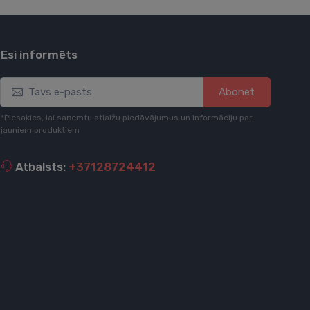
Esi informēts
Abonēt
*Piesakies, lai saņemtu atlaižu piedāvājumus un informāciju par
jauniem produktiem
Atbalsts:
+37128724412