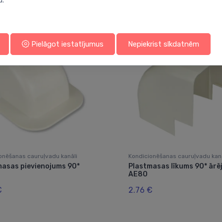
Jums varētu arī interesēt
u.
Pielāgot iestatījumus
Nepiekrist sīkdatnēm
onēšanas cauruļvadu kanāli
Kondicionēšanas cauruļvadu kanā
masas pievienojums 90*
Plastmasas līkums 90* ārē
AE80
€
2.76 €