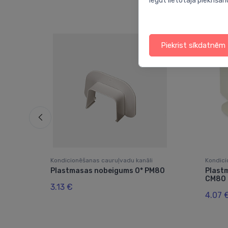
iegūt lietotāja piekrišan
Piekrist sīkdatnēm
Kondicionēšanas cauruļvadu kanāli
Kondici
Plastmasas nobeigums 0* PM80
Plast
CM80
3.13 €
4.07 