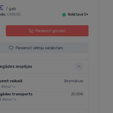
 €
/ gab
ods:
CA80VD
⬤
Noliktavā 5+
Pievienot grozam
Pievienot vēlmju sarakstam
iegādes iespējas
Bezmaksas
ņemt veikalā
 diena/-s
20.00€
egādes transports
4 diena/-s