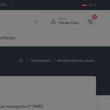
200€
LV
0
Sveiki!
Pierakstīties
ultācijas
Kondicionieri
Kondicionēšanas cauruļ...
sas nobeigums 0* PM80