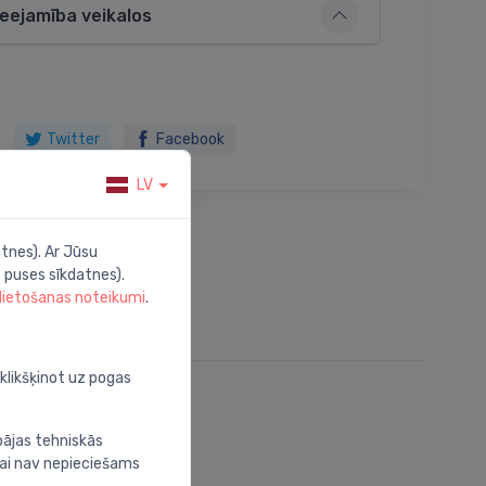
ieejamība veikalos
Twitter
Facebook
LV
tnes). Ar Jūsu
 puses sīkdatnes).
 lietošanas noteikumi
.
oklikšķinot uz pogas
bājas tehniskās
nai nav nepieciešams