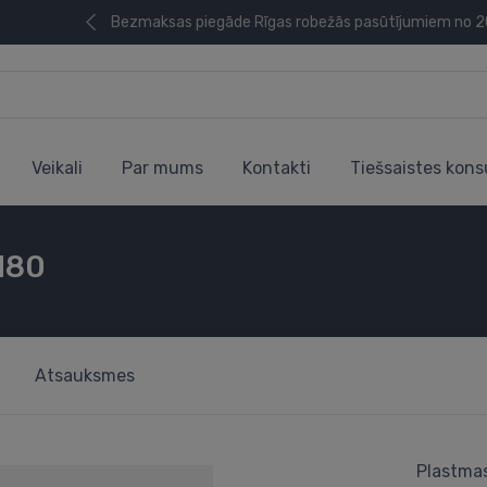
Bezmaksas piegāde Rīgas robežās pasūtījumiem no 
Veikali
Par mums
Kontakti
Tiešsaistes kons
M80
Atsauksmes
Plastma