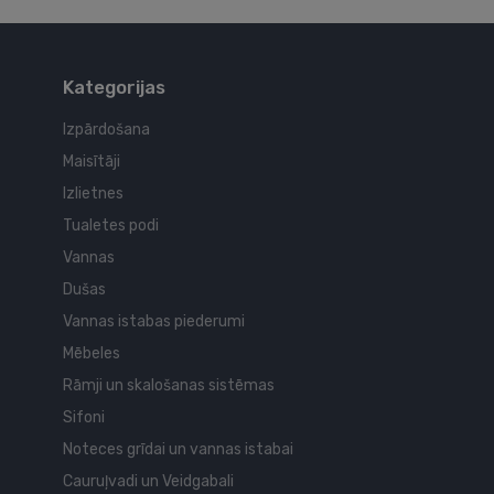
Kategorijas
Izpārdošana
Maisītāji
Izlietnes
Tualetes podi
Vannas
Dušas
Vannas istabas piederumi
Mēbeles
Rāmji un skalošanas sistēmas
Sifoni
Noteces grīdai un vannas istabai
Cauruļvadi un Veidgabali