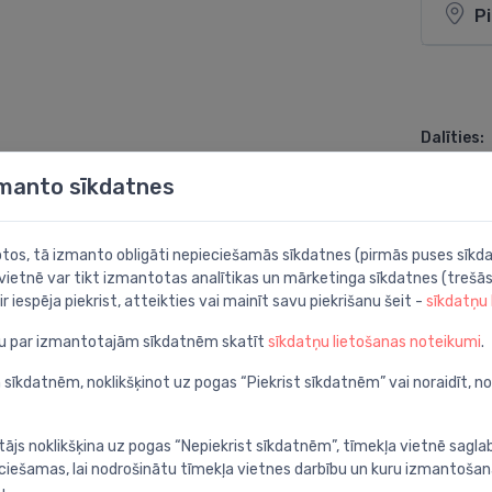
P
Dalīties:
zmanto sīkdatnes
botos, tā izmanto obligāti nepieciešamās sīkdatnes (pirmās puses sīkda
 vietnē var tikt izmantotas analītikas un mārketinga sīkdatnes (trešās
ir iespēja piekrist, atteikties vai mainīt savu piekrišanu šeit -
sīkdatņu
ju par izmantotajām sīkdatnēm skatīt
sīkdatņu lietošanas noteikumi
.
 sīkdatnēm, noklikšķinot uz pogas “Piekrist sīkdatnēm” vai noraidīt, n
tājs noklikšķina uz pogas “Nepiekrist sīkdatnēm”, tīmekļa vietnē sagla
ieciešamas, lai nodrošinātu tīmekļa vietnes darbību un kuru izmantoša