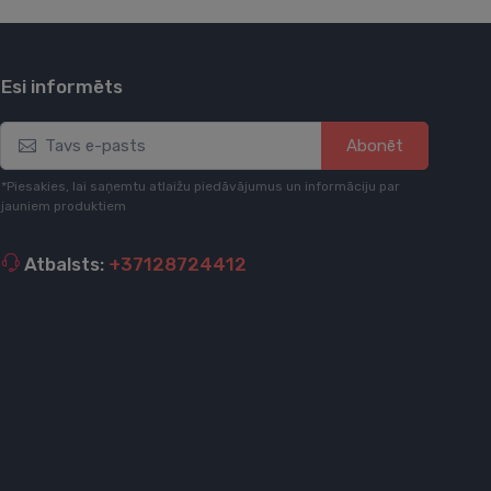
Esi informēts
Abonēt
*Piesakies, lai saņemtu atlaižu piedāvājumus un informāciju par
jauniem produktiem
Atbalsts:
+37128724412