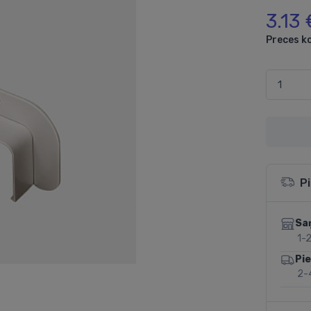
3.13 
Preces k
P
Sa
1-2
Pi
2-