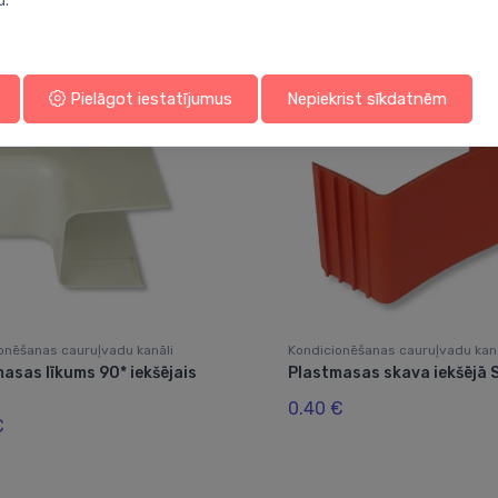
Jums varētu arī interesēt
u.
Pielāgot iestatījumus
Nepiekrist sīkdatnēm
onēšanas cauruļvadu kanāli
Kondicionēšanas cauruļvadu kanā
asas līkums 90* iekšējais
Plastmasas skava iekšējā
0.40 €
€