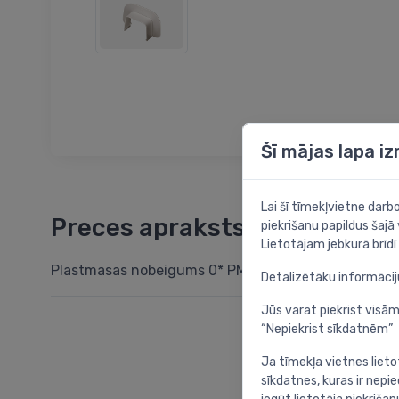
Šī mājas lapa i
Lai šī tīmekļvietne dar
Preces apraksts
piekrišanu papildus šajā
Lietotājam jebkurā brīdī 
Plastmasas nobeigums 0* PM80
Detalizētāku informāci
Jūs varat piekrist visām
“Nepiekrist sīkdatnēm”
Ja tīmekļa vietnes lieto
sīkdatnes, kuras ir nep