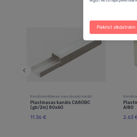
iegūt lietotāja piekrišan
Piekrist sīkdatnēm
Kondicionēšanas cauruļvadu kanāli
Kondici
Plastmasas kanāls CA80BC
Plastm
(gb/2m) 80x60
AI80
11.36 €
2.63 