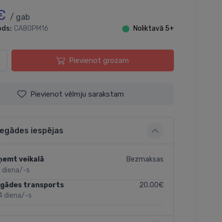
€
/ gab
ods:
CA80PM16
⬤
Noliktavā 5+
Pievienot grozam
Pievienot vēlmju sarakstam
iegādes iespējas
Bezmaksas
ņemt veikalā
 diena/-s
20.00€
egādes transports
4 diena/-s