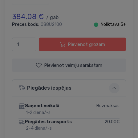
384.08 €
/ gab
Preces kods:
088U2100
⬤
Noliktavā 5+
Pievienot grozam
Pievienot vēlmju sarakstam
Piegādes iespējas
Bezmaksas
Saņemt veikalā
1-2 diena/-s
20.00€
Piegādes transports
2-4 diena/-s