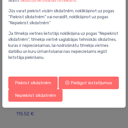
skatīt
sīkdatņu lietošanas noteikumi
.
Jums varētu arī interesēt
Jūs varat piekrist visām sīkdatnēm, noklikšķinot uz pogas
“Piekrist sīkdatnēm” vai noraidīt, noklikšķinot uz pogas
“Nepiekrist sīkdatnēm”
Ja tīmekļa vietnes lietotājs noklikšķina uz pogas “Nepiekrist
sīkdatnēm”, tīmekļa vietnē saglabājas tehniskās sīkdatnes,
kuras ir nepieciešamas, lai nodrošinātu tīmekļa vietnes
darbību un kuru izmantošanai nav nepieciešams iegūt
lietotāja piekrišanu.
Piekrist sīkdatnēm
Pielāgot iestatījumus
Danfoss Icon
Da
Nepiekrist sīkdatnēm
Icon™ telpas termostats ar displeju,
Da
virsapmetuma 24V
86
115.52 €