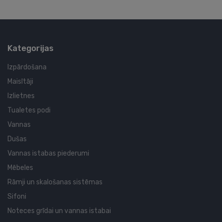
Kategorijas
Izpārdošana
Maisītāji
Izlietnes
Tualetes podi
Vannas
Dušas
Vannas istabas piederumi
Mēbeles
Rāmji un skalošanas sistēmas
Sifoni
Noteces grīdai un vannas istabai