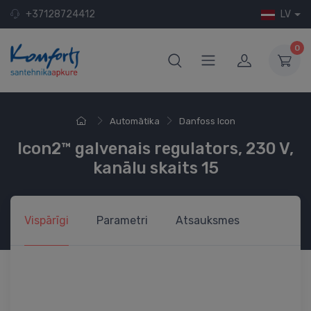
+37128724412
LV
0
Automātika
Danfoss Icon
Icon2™ galvenais regulators, 230 V,
kanālu skaits 15
Vispārīgi
Parametri
Atsauksmes