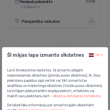
2.99€
Venipak pakomāts
1-2 diena/-s
Pieejamība veikalos
Dalīties:
Twitter
Facebook
Šī mājas lapa izmanto sīkdatnes
LV
Lai šī tīmekļvietne darbotos, tā izmanto obligāti
Preces apraksts
nepieciešamās sīkdatnes (pirmās puses sīkdatnes). Ar Jūsu
piekrišanu papildus šajā vietnē var tikt izmantotas
analītikas un mārketinga sīkdatnes (trešās puses sīkdatnes).
Icon2™ galvenais regulators, 230 V, kanālu skaits 15
Lietotājam jebkurā brīdī ir iespēja piekrist, atteikties vai
mainīt savu piekrišanu šeit -
sīkdatņu lietošanas noteikumi
.
Detalizētāku informāciju par izmantotajām sīkdatnēm