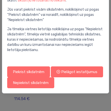
skatīt
sīkdatņu lietošanas noteikumi
.
Jums varētu arī interesēt
Jūs varat piekrist visām sīkdatnēm, noklikšķinot uz pogas
“Piekrist sīkdatnēm” vai noraidīt, noklikšķinot uz pogas
“Nepiekrist sīkdatnēm”
Ja tīmekļa vietnes lietotājs noklikšķina uz pogas “Nepiekrist
sīkdatnēm”, tīmekļa vietnē saglabājas tehniskās sīkdatnes,
kuras ir nepieciešamas, lai nodrošinātu tīmekļa vietnes
darbību un kuru izmantošanai nav nepieciešams iegūt
lietotāja piekrišanu.
Piekrist sīkdatnēm
Pielāgot iestatījumus
Danfoss Icon
Da
Nepiekrist sīkdatnēm
Icon™ telpas termostats ar displeju,
EC
zemapmetuma 230V
te
114.54 €
13