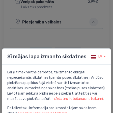
2.99€
Venipak pakomāts
Laiks tiks precizēts
Pieejamība veikalos
Dalīties:
Twitter
Facebook
Šī mājas lapa izmanto sīkdatnes
LV
Lai šī tīmekļvietne darbotos, tā izmanto obligāti
Preces apraksts
nepieciešamās sīkdatnes (pirmās puses sīkdatnes). Ar Jūsu
piekrišanu papildus šajā vietnē var tikt izmantotas
analītikas un mārketinga sīkdatnes (trešās puses sīkdatnes).
Icon™ telpas termostats ar displeju, virsapmetuma 24V
Lietotājam jebkurā brīdī ir iespēja piekrist, atteikties vai
mainīt savu piekrišanu šeit -
sīkdatņu lietošanas noteikumi
.
Detalizētāku informāciju par izmantotajām sīkdatnēm