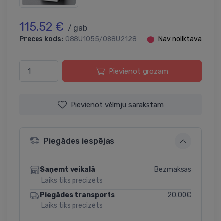
115.52 €
/ gab
Preces kods:
088U1055/088U2128
⬤
Nav noliktavā
Pievienot grozam
Pievienot vēlmju sarakstam
Piegādes iespējas
Bezmaksas
Saņemt veikalā
Laiks tiks precizēts
20.00€
Piegādes transports
Laiks tiks precizēts