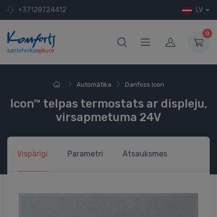
+37128724412
LV
0
Automātika
Danfoss Icon
Icon™ telpas termostats ar displeju,
virsapmetuma 24V
Vispārīgi
Parametri
Atsauksmes