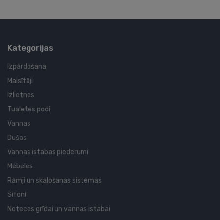
Kategorijas
Izpārdošana
Maisītāji
Izlietnes
Tualetes podi
Vannas
Dušas
Vannas istabas piederumi
Mēbeles
Rāmji un skalošanas sistēmas
Sifoni
Noteces grīdai un vannas istabai