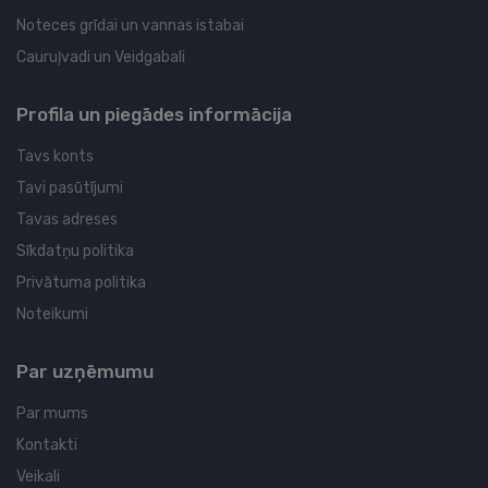
Noteces grīdai un vannas istabai
Cauruļvadi un Veidgabali
Profila un piegādes informācija
Tavs konts
Tavi pasūtījumi
Tavas adreses
Sīkdatņu politika
Privātuma politika
Noteikumi
Par uzņēmumu
Par mums
Kontakti
Veikali