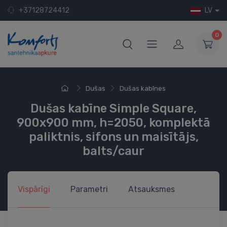
+37128724412
LV
0
Dušas
Dušas kabīnes
Dušas kabīne Simple Square,
900x900 mm, h=2050, komplektā
paliktnis, sifons un maisītājs,
balts/caur
Vispārīgi
Parametri
Atsauksmes