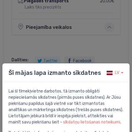
20.00€
Piegādes transports
Laiks tiks precizēts
Pieejamība veikalos
Dalīties:
Twitter
Facebook
Šī mājas lapa izmanto sīkdatnes
LV
Lai šī tīmekļvietne darbotos, tā izmanto obligāti
Preces apraksts
nepieciešamās sīkdatnes (pirmās puses sīkdatnes). Ar Jūsu
piekrišanu papildus šajā vietnē var tikt izmantotas
dušas kabīne Simple Square, 900x900 mm, h=2050,
analītikas un mārketinga sīkdatnes (trešās puses sīkdatnes).
komplektā paliktnis, sifons un maisītājs, balts/caur
Lietotājam jebkurā brīdī ir iespēja piekrist, atteikties vai
mainīt savu piekrišanu šeit -
sīkdatņu lietošanas noteikumi
.