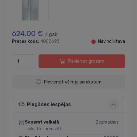
624.00 €
/ gab
Preces kods:
4000693
⬤
Nav noliktavā
Pievienot grozam
Pievienot vēlmju sarakstam
Piegādes iespējas
Bezmaksas
Saņemt veikalā
Laiks tiks precizēts