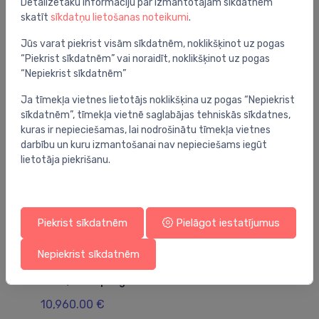
Detalizētāku informāciju par izmantotajām sīkdatnēm
skatīt
sīkdatņu lietošanas noteikumi
.
Jums varētu arī interesēt
Jūs varat piekrist visām sīkdatnēm, noklikšķinot uz pogas
“Piekrist sīkdatnēm” vai noraidīt, noklikšķinot uz pogas
“Nepiekrist sīkdatnēm”
Ja tīmekļa vietnes lietotājs noklikšķina uz pogas “Nepiekrist
sīkdatnēm”, tīmekļa vietnē saglabājas tehniskās sīkdatnes,
kuras ir nepieciešamas, lai nodrošinātu tīmekļa vietnes
darbību un kuru izmantošanai nav nepieciešams iegūt
lietotāja piekrišanu.
Piekrist sīkdatnēm
Pielāgot iestatījumus
Nepiekrist sīkdatnēm
Dušas kabīnes
Du
50
dušas kabīne Vario, 1680x790 mm, h=2180,
pi
balts/caurspīdīgs stikls
Sh
st
10,960.00 €
37