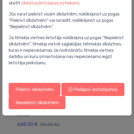
skatīt
sīkdatņu lietošanas noteikumi
.
Jums varētu arī interesēt
Jūs varat piekrist visām sīkdatnēm, noklikšķinot uz pogas
“Piekrist sīkdatnēm” vai noraidīt, noklikšķinot uz pogas
“Nepiekrist sīkdatnēm”
Ja tīmekļa vietnes lietotājs noklikšķina uz pogas “Nepiekrist
sīkdatnēm”, tīmekļa vietnē saglabājas tehniskās sīkdatnes,
kuras ir nepieciešamas, lai nodrošinātu tīmekļa vietnes
darbību un kuru izmantošanai nav nepieciešams iegūt
lietotāja piekrišanu.
Piekrist sīkdatnēm
Pielāgot iestatījumus
Dušas kabīnes
Du
Nepiekrist sīkdatnēm
dušas kabīne Lucidus S, 900x900 mm, h=2150
du
mm, + paliktnis, maisītājs, brillant/caurspīdīgs
mm
stikls
1,
648.00 €
720.00 €x