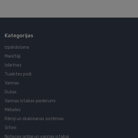
Kategorijas
Izpārdošana
Maisītāji
Izlietnes
Tualetes podi
Vannas
Dušas
Vannas istabas piederumi
Mēbeles
Rāmji un skalošanas sistēmas
Sifoni
Noteces grīdai un vannas istabai