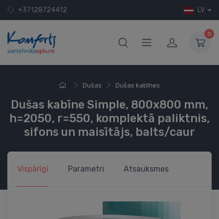
+37128724412
LV
0
Dušas
Dušas kabīnes
Dušas kabīne Simple, 800x800 mm,
h=2050, r=550, komplektā paliktnis,
sifons un maisītājs, balts/caur
Vispārīgi
Parametri
Atsauksmes