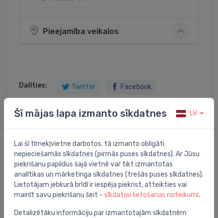
Pieejamība veikalos
Dalīties:
Twitter
Facebook
Šī mājas lapa izmanto sīkdatnes
LV
Preces apraksts
Lai šī tīmekļvietne darbotos, tā izmanto obligāti
nepieciešamās sīkdatnes (pirmās puses sīkdatnes). Ar Jūsu
dušas kabīne Simple, 800x800 mm, h=2050, r=550,
piekrišanu papildus šajā vietnē var tikt izmantotas
komplektā paliktnis, sifons un maisītājs, balts/caur
analītikas un mārketinga sīkdatnes (trešās puses sīkdatnes).
Lietotājam jebkurā brīdī ir iespēja piekrist, atteikties vai
mainīt savu piekrišanu šeit -
sīkdatņu lietošanas noteikumi
.
Detalizētāku informāciju par izmantotajām sīkdatnēm