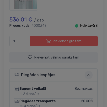
536.01 €
/ gab
Preces kods:
4000248
⬤
Noliktavā 3
Pievienot grozam
Pievienot vēlmju sarakstam
Piegādes iespējas
Bezmaksas
Saņemt veikalā
1-2 diena/-s
20.00€
Piegādes transports
2-4 diena/-s