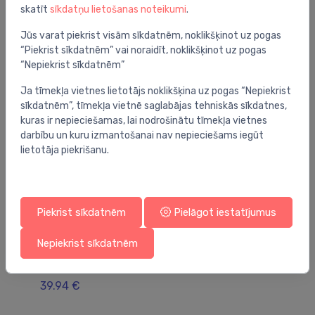
skatīt
sīkdatņu lietošanas noteikumi
.
Jums varētu arī interesēt
Jūs varat piekrist visām sīkdatnēm, noklikšķinot uz pogas
“Piekrist sīkdatnēm” vai noraidīt, noklikšķinot uz pogas
“Nepiekrist sīkdatnēm”
Ja tīmekļa vietnes lietotājs noklikšķina uz pogas “Nepiekrist
sīkdatnēm”, tīmekļa vietnē saglabājas tehniskās sīkdatnes,
kuras ir nepieciešamas, lai nodrošinātu tīmekļa vietnes
darbību un kuru izmantošanai nav nepieciešams iegūt
lietotāja piekrišanu.
Piekrist sīkdatnēm
Pielāgot iestatījumus
Nepiekrist sīkdatnēm
Termovārstu piederumi
Te
termo aktuātors AC/DC 24V
te
39.94 €
10