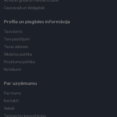
Noteces grīdai un vannas istabai
Cauruļvadi un Veidgabali
Profila un piegādes informācija
Tavs konts
Tavi pasūtījumi
Tavas adreses
Sīkdatņu politika
Privātuma politika
Noteikumi
Par uzņēmumu
Par mums
Kontakti
Veikali
Tiešsaistes konsultācijas