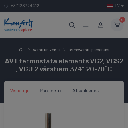
+37128724412
LV
0
Vārsti un Ventiļi
Termovārstu piederumi
AVT termostata elements VG2, VGS2
, VGU 2 vārstiem 3/4" 20-70`C
Vispārīgi
Parametri
Atsauksmes