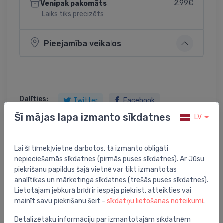
2.99€
Venipak pakomāts
Laiks tiks precizēts
Pieejamība veikalos
Dalīties:
Twitter
Facebook
Šī mājas lapa izmanto sīkdatnes
LV
Lai šī tīmekļvietne darbotos, tā izmanto obligāti
Preces apraksts
nepieciešamās sīkdatnes (pirmās puses sīkdatnes). Ar Jūsu
piekrišanu papildus šajā vietnē var tikt izmantotas
AVT termostata elements VG2, VGS2 , VGU 2 vārstiem
analītikas un mārketinga sīkdatnes (trešās puses sīkdatnes).
3/4" 20-70`C
Lietotājam jebkurā brīdī ir iespēja piekrist, atteikties vai
mainīt savu piekrišanu šeit -
sīkdatņu lietošanas noteikumi
.
Detalizētāku informāciju par izmantotajām sīkdatnēm