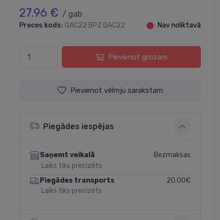
27.96 €
/ gab
Preces kods:
QAC22 BPZ:QAC22
⬤
Nav noliktavā
Pievienot grozam
Pievienot vēlmju sarakstam
Piegādes iespējas
Bezmaksas
Saņemt veikalā
Laiks tiks precizēts
20.00€
Piegādes transports
Laiks tiks precizēts