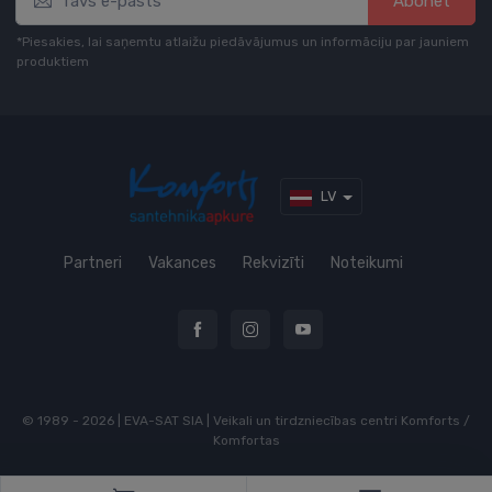
Abonēt
*Piesakies, lai saņemtu atlaižu piedāvājumus un informāciju par jauniem
produktiem
LV
Partneri
Vakances
Rekvizīti
Noteikumi
© 1989 - 2026 | EVA-SAT SIA | Veikali un tirdzniecības centri Komforts /
Komfortas