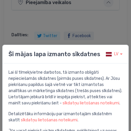
Pieejamība veikalos
Dalīties:
Twitter
Facebook
Šī mājas lapa izmanto sīkdatnes
LV
Preces apraksts
Lai šī tīmekļvietne darbotos, tā izmanto obligāti
nepieciešamās sīkdatnes (pirmās puses sīkdatnes). Ar Jūsu
āra sensors LG-Ni1000
piekrišanu papildus šajā vietnē var tikt izmantotas
analītikas un mārketinga sīkdatnes (trešās puses sīkdatnes).
Lietotājam jebkurā brīdī ir iespēja piekrist, atteikties vai
mainīt savu piekrišanu šeit -
sīkdatņu lietošanas noteikumi
.
Jums varētu arī interesēt
Detalizētāku informāciju par izmantotajām sīkdatnēm
skatīt
sīkdatņu lietošanas noteikumi
.
Jūs varat piekrist visām sīkdatnēm, noklikšķinot uz pogas