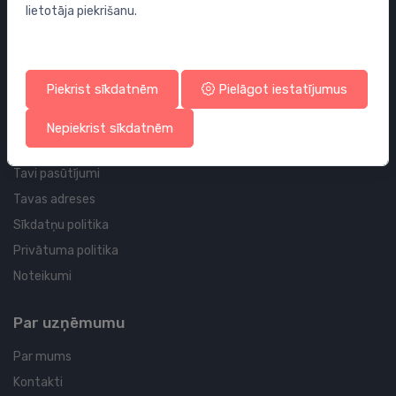
lietotāja piekrišanu.
Sifoni
Noteces grīdai un vannas istabai
Cauruļvadi un Veidgabali
Piekrist sīkdatnēm
Pielāgot iestatījumus
Profila un piegādes informācija
Nepiekrist sīkdatnēm
Tavs konts
Tavi pasūtījumi
Tavas adreses
Sīkdatņu politika
Privātuma politika
Noteikumi
Par uzņēmumu
Par mums
Kontakti