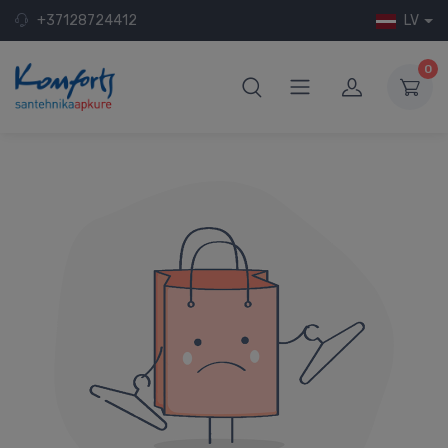
+37128724412
LV
0