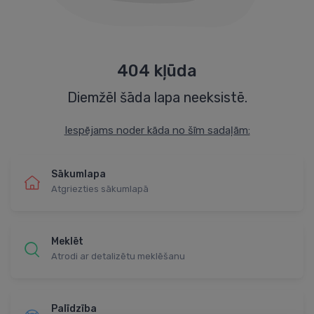
404 kļūda
Diemžēl šāda lapa neeksistē.
Iespējams noder kāda no šīm sadaļām:
Sākumlapa
Atgriezties sākumlapā
Meklēt
Atrodi ar detalizētu meklēšanu
Palīdzība