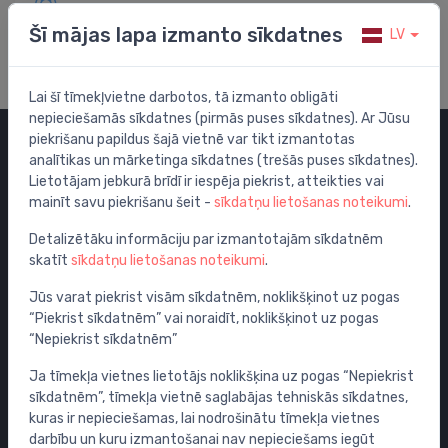
Apmeklē mūsu palīdzības centru
Šī mājas lapa izmanto sīkdatnes
LV
Lai šī tīmekļvietne darbotos, tā izmanto obligāti
nepieciešamās sīkdatnes (pirmās puses sīkdatnes). Ar Jūsu
piekrišanu papildus šajā vietnē var tikt izmantotas
analītikas un mārketinga sīkdatnes (trešās puses sīkdatnes).
Kategorijas
Lietotājam jebkurā brīdī ir iespēja piekrist, atteikties vai
mainīt savu piekrišanu šeit -
sīkdatņu lietošanas noteikumi
.
Izpārdošana
Maisītāji
Detalizētāku informāciju par izmantotajām sīkdatnēm
skatīt
sīkdatņu lietošanas noteikumi
.
Izlietnes
Tualetes podi
Jūs varat piekrist visām sīkdatnēm, noklikšķinot uz pogas
“Piekrist sīkdatnēm” vai noraidīt, noklikšķinot uz pogas
Vannas
“Nepiekrist sīkdatnēm”
Dušas
Ja tīmekļa vietnes lietotājs noklikšķina uz pogas “Nepiekrist
Vannas istabas piederumi
sīkdatnēm”, tīmekļa vietnē saglabājas tehniskās sīkdatnes,
Mēbeles
kuras ir nepieciešamas, lai nodrošinātu tīmekļa vietnes
Rāmji un skalošanas sistēmas
darbību un kuru izmantošanai nav nepieciešams iegūt