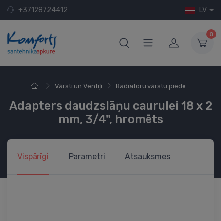
+37128724412
LV
0
Vārsti un Ventiļi
Radiatoru vārstu piede...
Adapters daudzslāņu caurulei 18 x 2
mm, 3/4", hromēts
Vispārīgi
Parametri
Atsauksmes