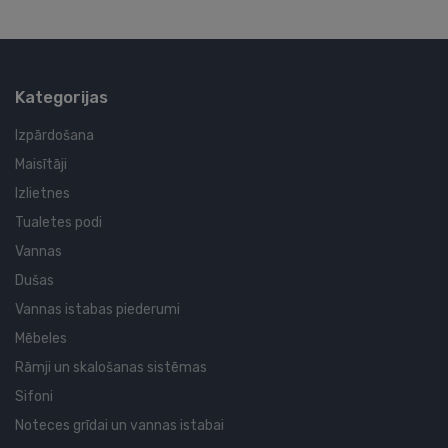
Kategorijas
Izpārdošana
Maisītāji
Izlietnes
Tualetes podi
Vannas
Dušas
Vannas istabas piederumi
Mēbeles
Rāmji un skalošanas sistēmas
Sifoni
Noteces grīdai un vannas istabai