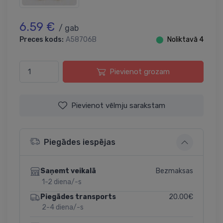
6.59 €
/ gab
Preces kods:
A58706B
⬤
Noliktavā 4
Pievienot grozam
Pievienot vēlmju sarakstam
Piegādes iespējas
Bezmaksas
Saņemt veikalā
1-2 diena/-s
20.00€
Piegādes transports
2-4 diena/-s