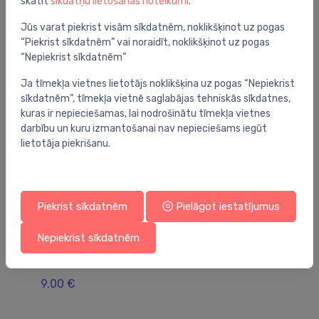
skatīt
sīkdatņu lietošanas noteikumi
.
Jums varētu arī interesēt
Jūs varat piekrist visām sīkdatnēm, noklikšķinot uz pogas
“Piekrist sīkdatnēm” vai noraidīt, noklikšķinot uz pogas
“Nepiekrist sīkdatnēm”
Ja tīmekļa vietnes lietotājs noklikšķina uz pogas “Nepiekrist
sīkdatnēm”, tīmekļa vietnē saglabājas tehniskās sīkdatnes,
kuras ir nepieciešamas, lai nodrošinātu tīmekļa vietnes
darbību un kuru izmantošanai nav nepieciešams iegūt
lietotāja piekrišanu.
Piekrist sīkdatnēm
Pielāgot iestatījumus
Radiatoru vārstu piederumi
Ra
Nepiekrist sīkdatnēm
adapters kapara caurulei, 15mm, 24-19, Brush
pā
silver
3.
9.00 €