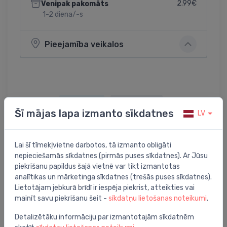
2.99€
Venipak pakomāts
1-2 diena/-s
Pieejamība veikalos
Dalīties:
Twitter
Facebook
Šī mājas lapa izmanto sīkdatnes
LV
Lai šī tīmekļvietne darbotos, tā izmanto obligāti
Preces apraksts
nepieciešamās sīkdatnes (pirmās puses sīkdatnes). Ar Jūsu
piekrišanu papildus šajā vietnē var tikt izmantotas
analītikas un mārketinga sīkdatnes (trešās puses sīkdatnes).
adapters daudzslāņu caurulei 18 x 2 mm, 3/4", hromēts
Lietotājam jebkurā brīdī ir iespēja piekrist, atteikties vai
mainīt savu piekrišanu šeit -
sīkdatņu lietošanas noteikumi
.
Detalizētāku informāciju par izmantotajām sīkdatnēm