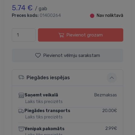
5.74 €
/ gab
Preces kods:
014G0264
⬤
Nav noliktavā
Pievienot grozam
Pievienot vēlmju sarakstam
Piegādes iespējas
Bezmaksas
Saņemt veikalā
Laiks tiks precizēts
20.00€
Piegādes transports
Laiks tiks precizēts
2.99€
Venipak pakomāts