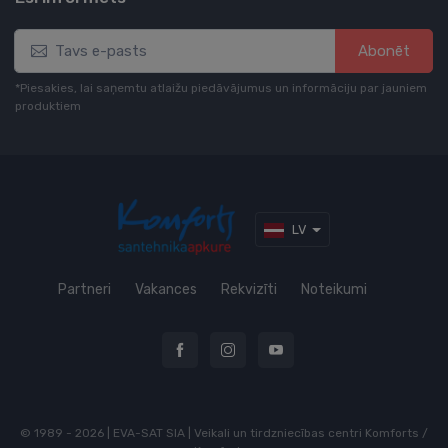
Abonēt
*Piesakies, lai saņemtu atlaižu piedāvājumus un informāciju par jauniem
produktiem
LV
Partneri
Vakances
Rekvizīti
Noteikumi
© 1989 - 2026 | EVA-SAT SIA | Veikali un tirdzniecības centri Komforts /