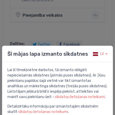
Laiks tiks precizēts
Pieejamība veikalos
Dalīties:
Twitter
Facebook
Šī mājas lapa izmanto sīkdatnes
LV
Lai šī tīmekļvietne darbotos, tā izmanto obligāti
Preces apraksts
nepieciešamās sīkdatnes (pirmās puses sīkdatnes). Ar Jūsu
piekrišanu papildus šajā vietnē var tikt izmantotas
adapteris M28 MMA, Herz & Comap
analītikas un mārketinga sīkdatnes (trešās puses sīkdatnes).
Lietotājam jebkurā brīdī ir iespēja piekrist, atteikties vai
mainīt savu piekrišanu šeit -
sīkdatņu lietošanas noteikumi
.
Detalizētāku informāciju par izmantotajām sīkdatnēm
skatīt
sīkdatņu lietošanas noteikumi
.
Jums varētu arī interesēt