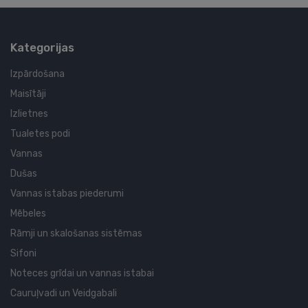
Kategorijas
Izpārdošana
Maisītāji
Izlietnes
Tualetes podi
Vannas
Dušas
Vannas istabas piederumi
Mēbeles
Rāmji un skalošanas sistēmas
Sifoni
Noteces grīdai un vannas istabai
Cauruļvadi un Veidgabali