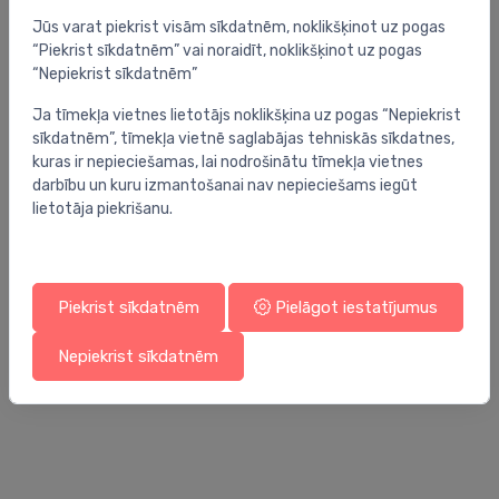
Jūs varat piekrist visām sīkdatnēm, noklikšķinot uz pogas
“Piekrist sīkdatnēm” vai noraidīt, noklikšķinot uz pogas
“Nepiekrist sīkdatnēm”
Ja tīmekļa vietnes lietotājs noklikšķina uz pogas “Nepiekrist
sīkdatnēm”, tīmekļa vietnē saglabājas tehniskās sīkdatnes,
kuras ir nepieciešamas, lai nodrošinātu tīmekļa vietnes
darbību un kuru izmantošanai nav nepieciešams iegūt
lietotāja piekrišanu.
Piekrist sīkdatnēm
Pielāgot iestatījumus
Radiatoru vārstu piederumi
Ra
Nepiekrist sīkdatnēm
dekoratīvā uzlika De Luxe, balta
TW
6.90 €
39