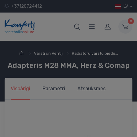
+37128724412
LV
0
Vārsti un Ventiļi
Radiatoru vārstu piede...
Adapteris M28 MMA, Herz & Comap
Vispārīgi
Parametri
Atsauksmes