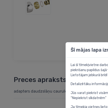
Šī mājas lapa i
Lai šī tīmekļvietne dar
piekrišanu papildus šajā
Lietotājam jebkurā brīdī 
Preces apraksts
Detalizētāku informāci
adapters daudzslāņu caurulei 16 x 2mm, 24-19, satī
Jūs varat piekrist visām
“Nepiekrist sīkdatnēm”
Ja tīmekļa vietnes lieto