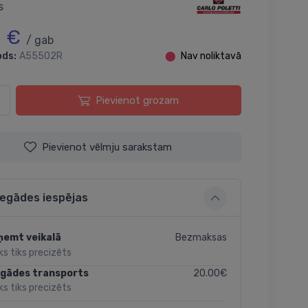
s
0 €
/ gab
ods:
A55502R
⬤
Nav noliktavā
Pievienot grozam
Pievienot vēlmju sarakstam
iegādes iespējas
Bezmaksas
ņemt veikalā
ks tiks precizēts
20.00€
egādes transports
ks tiks precizēts