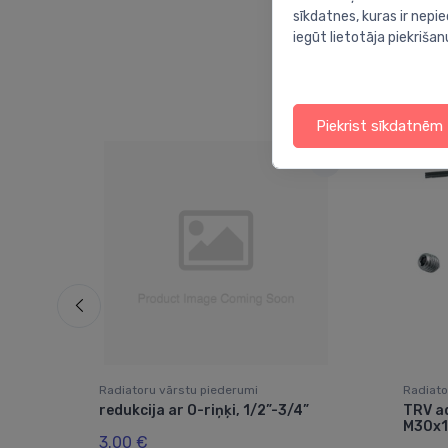
sīkdatnes, kuras ir nep
iegūt lietotāja piekrišan
Piekrist sīkdatnēm
Radiatoru vārstu piederumi
Radiato
i 16
redukcija ar O-riņķi, 1/2”-3/4”
TRV a
M30x1
3.00 €