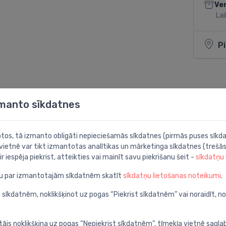
Ve
Lai
P
Dalīties:
zmanto sīkdatnes
botos, tā izmanto obligāti nepieciešamās sīkdatnes (pirmās puses sīkda
 vietnē var tikt izmantotas analītikas un mārketinga sīkdatnes (trešās
ir iespēja piekrist, atteikties vai mainīt savu piekrišanu šeit -
sīkdatņu
ju par izmantotajām sīkdatnēm skatīt
sīkdatņu lietošanas noteikumi
.
ns
 sīkdatnēm, noklikšķinot uz pogas “Piekrist sīkdatnēm” vai noraidīt, n
tājs noklikšķina uz pogas “Nepiekrist sīkdatnēm”, tīmekļa vietnē sagla