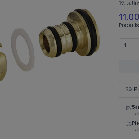
19, satīn
11.0
Preces k
P
Sa
Lai
Pi
Lai