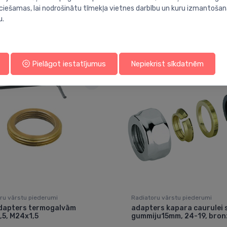
ieciešamas, lai nodrošinātu tīmekļa vietnes darbību un kuru izmantoša
u.
Jums varētu arī interesēt
Pielāgot iestatījumus
Nepiekrist sīkdatnēm
ru vārstu piederumi
Radiatoru vārstu piederumi
dapters termogalvām
adapters kapara caurulei 
,5, M24x1,5
gummiju15mm, 24-19, bron