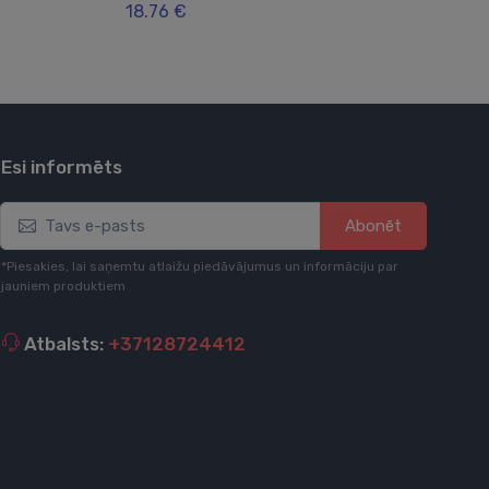
18.76 €
37.
Esi informēts
Abonēt
*Piesakies, lai saņemtu atlaižu piedāvājumus un informāciju par
jauniem produktiem
Atbalsts:
+37128724412