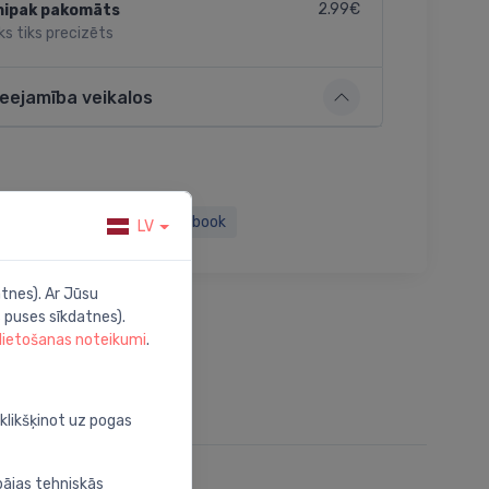
2.99€
nipak pakomāts
ks tiks precizēts
ieejamība veikalos
Twitter
Facebook
LV
tnes). Ar Jūsu
 puses sīkdatnes).
 lietošanas noteikumi
.
oklikšķinot uz pogas
bājas tehniskās