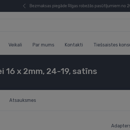
Bezmaksas piegāde Rīgas robežās pasūtījumiem no 
Veikali
Par mums
Kontakti
Tiešsaistes kons
 16 x 2mm, 24-19, satīns
Atsauksmes
Adapters