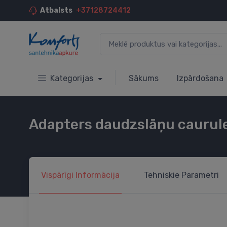
Atbalsts
+37128724412
Kategorijas
Sākums
Izpārdošana
Adapters daudzslāņu caurulei
Vispārīgi
Informācija
Tehniskie
Parametri