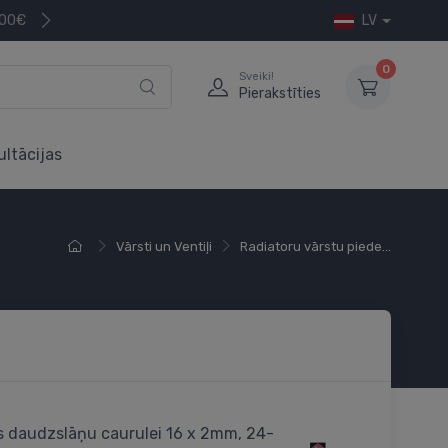
200€
LV
0
Sveiki!
Pierakstīties
ultācijas
Vārsti un Ventiļi
Radiatoru vārstu piede...
 daudzslāņu caurulei 16 x 2mm, 24-