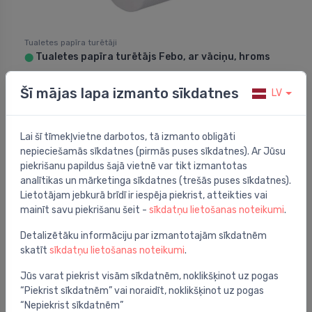
Tualetes papīra turētāji
Tualetes papīra turētājs Febo, ar vāciņu, hroms
⬤
12.34 €
19.00 €
Šī mājas lapa izmanto sīkdatnes
LV
Lai šī tīmekļvietne darbotos, tā izmanto obligāti
nepieciešamās sīkdatnes (pirmās puses sīkdatnes). Ar Jūsu
piekrišanu papildus šajā vietnē var tikt izmantotas
analītikas un mārketinga sīkdatnes (trešās puses sīkdatnes).
Lietotājam jebkurā brīdī ir iespēja piekrist, atteikties vai
mainīt savu piekrišanu šeit -
sīkdatņu lietošanas noteikumi
.
Detalizētāku informāciju par izmantotajām sīkdatnēm
skatīt
sīkdatņu lietošanas noteikumi
.
Jūs varat piekrist visām sīkdatnēm, noklikšķinot uz pogas
“Piekrist sīkdatnēm” vai noraidīt, noklikšķinot uz pogas
“Nepiekrist sīkdatnēm”
Tualetes papīra turētāji