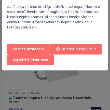
Tualetes papīra turētājs Lounge, mat. melns
⬤
Ja tīmekļa vietnes lietotājs noklikšķina uz pogas “Nepiekrist
33.00 €
sīkdatnēm”, tīmekļa vietnē saglabājas tehniskās sīkdatnes,
kuras ir nepieciešamas, lai nodrošinātu tīmekļa vietnes
darbību un kuru izmantošanai nav nepieciešams iegūt
lietotāja piekrišanu.
Piekrist sīkdatnēm
Pielāgot iestatījumus
Nepiekrist sīkdatnēm
Tualetes papīra turētāji
Tualetes papīra turētājs ar vāciņu Essentials,
⬤
hroms
58.00 €