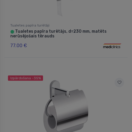
Tualetes papīra turētāji
Tualetes papīra turētājs, d=230 mm, matēts
⬤
nerūsējošais tērauds
77.00 €
Izpārdošana -35%