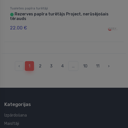
Tualetes papīra turētāji
Rezerves papīra turētājs Project, nerūsējošais
⬤
tērauds
22.00 €
‹
1
2
3
4
...
10
11
›
Kategorijas
Izpārdošana
Maisītāji