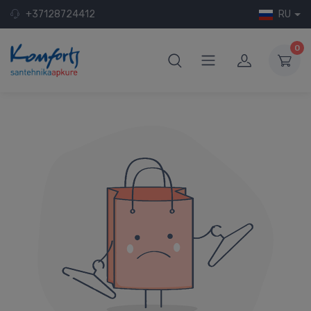
+37128724412
RU
0