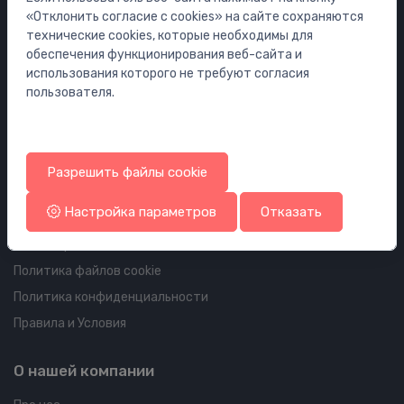
Мебель
«Отклонить согласие с cookies» на сайте сохраняются
Инсталляции
технические cookies, которые необходимы для
обеспечения функционирования веб-сайта и
Сифоны
использования которого не требуют согласия
Водостоки для пола и ванной
пользователя.
Трубопроводы и арматура
Информация об аккаунте и доставке
Разрешить файлы cookie
Ваш аккаунт
Настройка параметров
Отказать
Ваши заказы
Ваши адреса
Политика файлов cookie
Политика конфиденциальности
Правила и Условия
О нашей компании