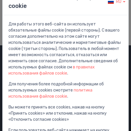
RU
cookie
Помощь и Поддержка
Посетить наш центр помощи
Для работы этого веб-сайта он использует
обязательные файлы cookie (первой стороны). С вашего
согласия дополнительно на этом сайте могут
использоваться аналитические и маркетинговые файлы
cookie (третьи стороны). Пользователь в любой момент
имеет возможность согласиться, отказаться или
изменить свое согласие. Дополнительные сведения об
Категории
используемых файлах cookie см
в правилах
использования файлов cookie
.
Распродажа
Смесители
Для получения более подробной информации об
используемых cookies смотрите
политика
Раковины
использования файлов cookie
.
Унитазы
Вы можете принять все cookies, нажав на кнопку
Ванны
«Принять cookies» или отклонив, нажав на кнопку
Душ
«Отклонить согласие cookies»
Аксессуары для ванной комнаты
Если пользователь веб-сайта нажимает на кнопку