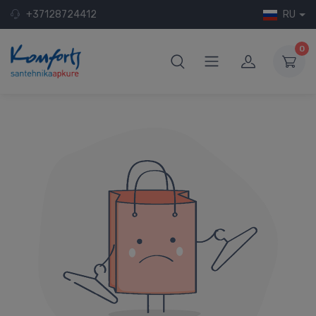
+37128724412
RU
0