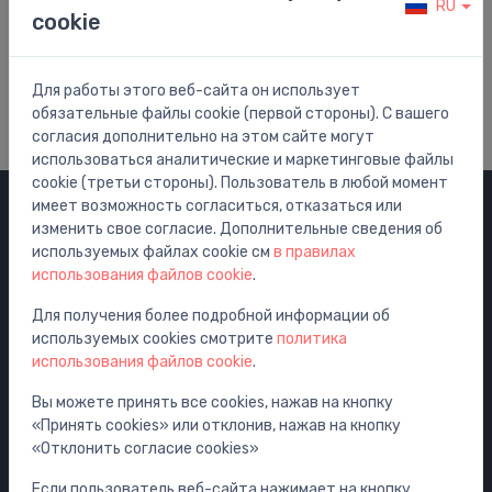
RU
cookie
Помощь и Поддержка
Посетить наш центр помощи
Для работы этого веб-сайта он использует
обязательные файлы cookie (первой стороны). С вашего
согласия дополнительно на этом сайте могут
использоваться аналитические и маркетинговые файлы
cookie (третьи стороны). Пользователь в любой момент
имеет возможность согласиться, отказаться или
изменить свое согласие. Дополнительные сведения об
Категории
используемых файлах cookie см
в правилах
использования файлов cookie
.
Распродажа
Смесители
Для получения более подробной информации об
используемых cookies смотрите
политика
Раковины
использования файлов cookie
.
Унитазы
Вы можете принять все cookies, нажав на кнопку
Ванны
«Принять cookies» или отклонив, нажав на кнопку
Душ
«Отклонить согласие cookies»
Аксессуары для ванной комнаты
Если пользователь веб-сайта нажимает на кнопку