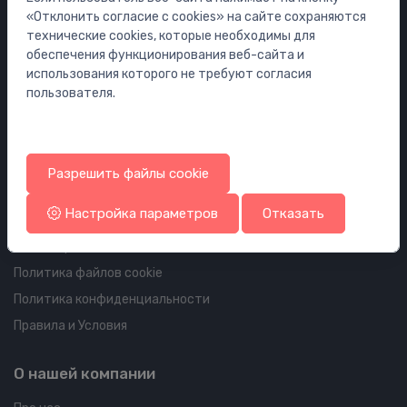
Мебель
«Отклонить согласие с cookies» на сайте сохраняются
Инсталляции
технические cookies, которые необходимы для
обеспечения функционирования веб-сайта и
Сифоны
использования которого не требуют согласия
Водостоки для пола и ванной
пользователя.
Трубопроводы и арматура
Информация об аккаунте и доставке
Разрешить файлы cookie
Ваш аккаунт
Настройка параметров
Отказать
Ваши заказы
Ваши адреса
Политика файлов cookie
Политика конфиденциальности
Правила и Условия
О нашей компании