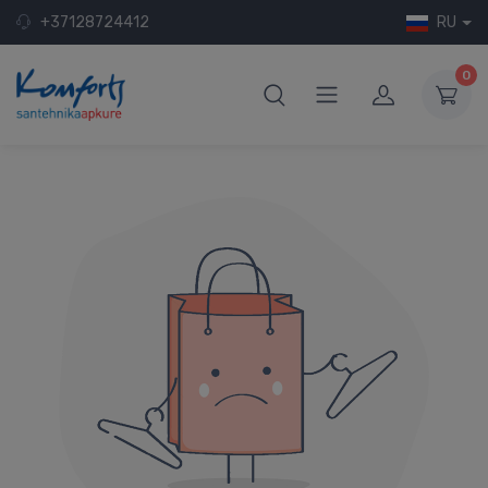
+37128724412
RU
0