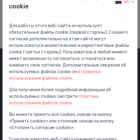
RU
cookie
Помощь и Поддержка
Посетить наш центр помощи
Для работы этого веб-сайта он использует
обязательные файлы cookie (первой стороны). С вашего
согласия дополнительно на этом сайте могут
использоваться аналитические и маркетинговые файлы
cookie (третьи стороны). Пользователь в любой момент
имеет возможность согласиться, отказаться или
изменить свое согласие. Дополнительные сведения об
Категории
используемых файлах cookie см
в правилах
использования файлов cookie
.
Распродажа
Смесители
Для получения более подробной информации об
используемых cookies смотрите
политика
Раковины
использования файлов cookie
.
Унитазы
Вы можете принять все cookies, нажав на кнопку
Ванны
«Принять cookies» или отклонив, нажав на кнопку
Душ
«Отклонить согласие cookies»
Аксессуары для ванной комнаты
Если пользователь веб-сайта нажимает на кнопку