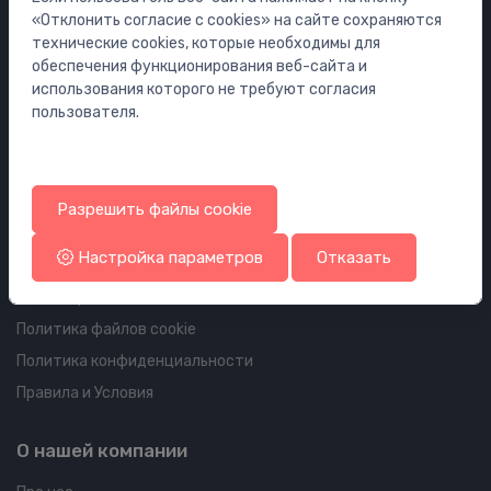
Мебель
«Отклонить согласие с cookies» на сайте сохраняются
Инсталляции
технические cookies, которые необходимы для
обеспечения функционирования веб-сайта и
Сифоны
использования которого не требуют согласия
Водостоки для пола и ванной
пользователя.
Трубопроводы и арматура
Информация об аккаунте и доставке
Разрешить файлы cookie
Ваш аккаунт
Настройка параметров
Отказать
Ваши заказы
Ваши адреса
Политика файлов cookie
Политика конфиденциальности
Правила и Условия
О нашей компании